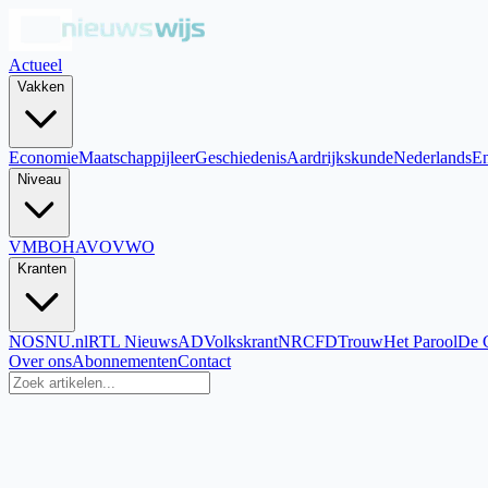
Actueel
Vakken
Economie
Maatschappijleer
Geschiedenis
Aardrijkskunde
Nederlands
En
Niveau
VMBO
HAVO
VWO
Kranten
NOS
NU.nl
RTL Nieuws
AD
Volkskrant
NRC
FD
Trouw
Het Parool
De 
Over ons
Abonnementen
Contact