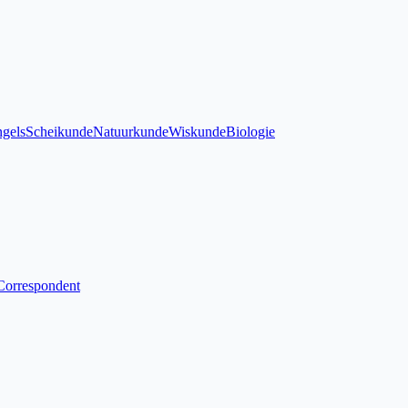
gels
Scheikunde
Natuurkunde
Wiskunde
Biologie
Correspondent