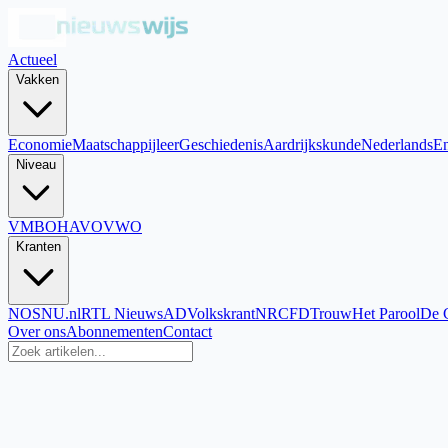
Actueel
Vakken
Economie
Maatschappijleer
Geschiedenis
Aardrijkskunde
Nederlands
En
Niveau
VMBO
HAVO
VWO
Kranten
NOS
NU.nl
RTL Nieuws
AD
Volkskrant
NRC
FD
Trouw
Het Parool
De 
Over ons
Abonnementen
Contact