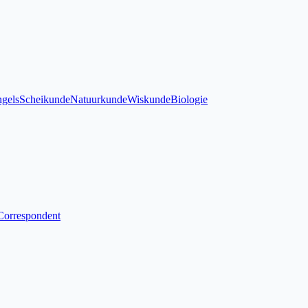
gels
Scheikunde
Natuurkunde
Wiskunde
Biologie
Correspondent