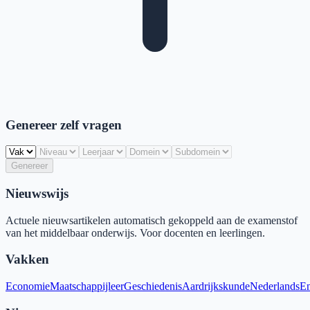
Genereer zelf vragen
Genereer
Nieuwswijs
Actuele nieuwsartikelen automatisch gekoppeld aan de examenstof
van het middelbaar onderwijs. Voor docenten en leerlingen.
Vakken
Economie
Maatschappijleer
Geschiedenis
Aardrijkskunde
Nederlands
En