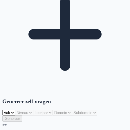
Genereer zelf vragen
Genereer
✏️