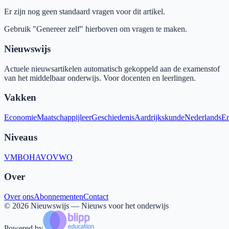
Er zijn nog geen standaard vragen voor dit artikel.
Gebruik "Genereer zelf" hierboven om vragen te maken.
Nieuwswijs
Actuele nieuwsartikelen automatisch gekoppeld aan de examenstof
van het middelbaar onderwijs. Voor docenten en leerlingen.
Vakken
Economie
Maatschappijleer
Geschiedenis
Aardrijkskunde
Nederlands
En
Niveaus
VMBO
HAVO
VWO
Over
Over ons
Abonnementen
Contact
©
2026
Nieuwswijs — Nieuws voor het onderwijs
Powered by