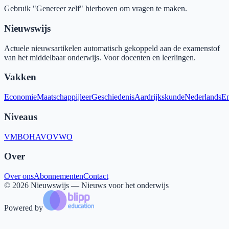
Gebruik "Genereer zelf" hierboven om vragen te maken.
Nieuwswijs
Actuele nieuwsartikelen automatisch gekoppeld aan de examenstof
van het middelbaar onderwijs. Voor docenten en leerlingen.
Vakken
Economie
Maatschappijleer
Geschiedenis
Aardrijkskunde
Nederlands
En
Niveaus
VMBO
HAVO
VWO
Over
Over ons
Abonnementen
Contact
©
2026
Nieuwswijs — Nieuws voor het onderwijs
Powered by