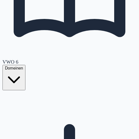
VWO
6
Domeinen