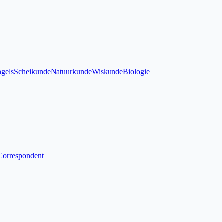
gels
Scheikunde
Natuurkunde
Wiskunde
Biologie
Correspondent