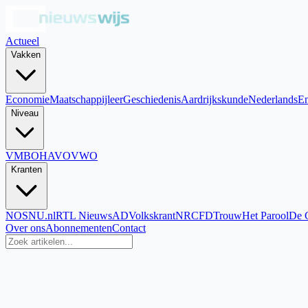
Actueel
Vakken
Economie
Maatschappijleer
Geschiedenis
Aardrijkskunde
Nederlands
En
Niveau
VMBO
HAVO
VWO
Kranten
NOS
NU.nl
RTL Nieuws
AD
Volkskrant
NRC
FD
Trouw
Het Parool
De 
Over ons
Abonnementen
Contact