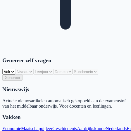
Genereer zelf vragen
Genereer
Nieuwswijs
Actuele nieuwsartikelen automatisch gekoppeld aan de examenstof
van het middelbaar onderwijs. Voor docenten en leerlingen.
Vakken
Economie
Maatschappijleer
Geschiedenis
Aardrijkskunde
Nederlands
En