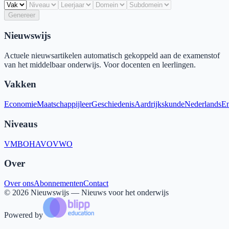
Genereer
Nieuwswijs
Actuele nieuwsartikelen automatisch gekoppeld aan de examenstof
van het middelbaar onderwijs. Voor docenten en leerlingen.
Vakken
Economie
Maatschappijleer
Geschiedenis
Aardrijkskunde
Nederlands
En
Niveaus
VMBO
HAVO
VWO
Over
Over ons
Abonnementen
Contact
©
2026
Nieuwswijs — Nieuws voor het onderwijs
Powered by