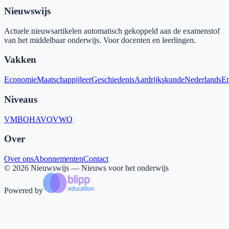
Nieuwswijs
Actuele nieuwsartikelen automatisch gekoppeld aan de examenstof
van het middelbaar onderwijs. Voor docenten en leerlingen.
Vakken
Economie
Maatschappijleer
Geschiedenis
Aardrijkskunde
Nederlands
En
Niveaus
VMBO
HAVO
VWO
Over
Over ons
Abonnementen
Contact
©
2026
Nieuwswijs — Nieuws voor het onderwijs
Powered by