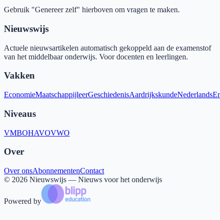
Gebruik "Genereer zelf" hierboven om vragen te maken.
Nieuwswijs
Actuele nieuwsartikelen automatisch gekoppeld aan de examenstof
van het middelbaar onderwijs. Voor docenten en leerlingen.
Vakken
Economie
Maatschappijleer
Geschiedenis
Aardrijkskunde
Nederlands
En
Niveaus
VMBO
HAVO
VWO
Over
Over ons
Abonnementen
Contact
©
2026
Nieuwswijs — Nieuws voor het onderwijs
Powered by