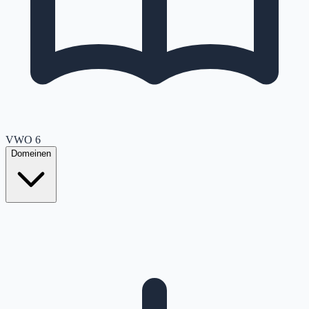
VWO
6
Domeinen