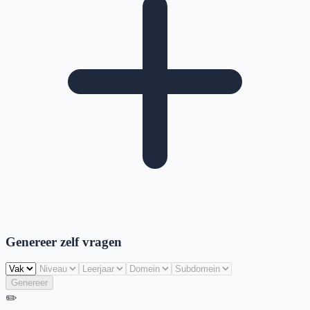
Genereer zelf vragen
Genereer
✏️