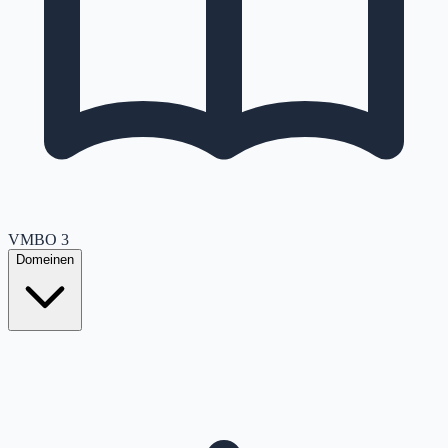
VMBO
3
Domeinen