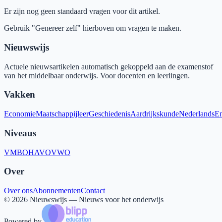
Er zijn nog geen standaard vragen voor dit artikel.
Gebruik "Genereer zelf" hierboven om vragen te maken.
Nieuwswijs
Actuele nieuwsartikelen automatisch gekoppeld aan de examenstof
van het middelbaar onderwijs. Voor docenten en leerlingen.
Vakken
Economie
Maatschappijleer
Geschiedenis
Aardrijkskunde
Nederlands
En
Niveaus
VMBO
HAVO
VWO
Over
Over ons
Abonnementen
Contact
©
2026
Nieuwswijs — Nieuws voor het onderwijs
Powered by