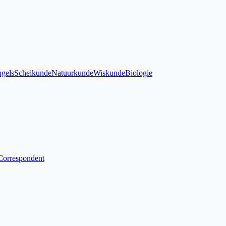
gels
Scheikunde
Natuurkunde
Wiskunde
Biologie
Correspondent