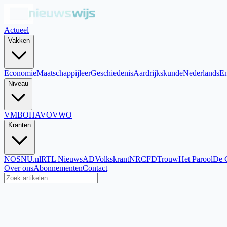
Actueel
Vakken
Economie
Maatschappijleer
Geschiedenis
Aardrijkskunde
Nederlands
En
Niveau
VMBO
HAVO
VWO
Kranten
NOS
NU.nl
RTL Nieuws
AD
Volkskrant
NRC
FD
Trouw
Het Parool
De 
Over ons
Abonnementen
Contact