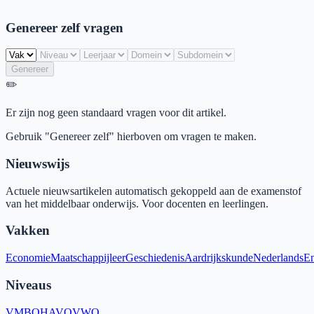
Genereer zelf vragen
Genereer
✏️
Er zijn nog geen standaard vragen voor dit artikel.
Gebruik "Genereer zelf" hierboven om vragen te maken.
Nieuwswijs
Actuele nieuwsartikelen automatisch gekoppeld aan de examenstof
van het middelbaar onderwijs. Voor docenten en leerlingen.
Vakken
Economie
Maatschappijleer
Geschiedenis
Aardrijkskunde
Nederlands
En
Niveaus
VMBO
HAVO
VWO