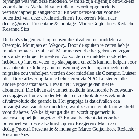
bijvangst was van deze middelen, want ze zijn eigenlijk ontwikkeld
voor diabetes. Welke bijvangst die nu wordt opgemerkt is
wetenschappelijk aangetoond? En wat betekent dat voor het
potentieel van deze afvalmedicijnen? Reageren? Mail naar
dedag@nos.nl Presentatie & montage: Marco Geijtenbeek Redactie:
Rosanne Sies
De kilo's vliegen eraf bij mensen die afvallen met middelen als
Ozempic, Mounjaro en Wegovy. Door de spuiten te zetten heb je
minder honger en val je af. Maar mensen die het gebruiken zeggen
ook andere dingen te merken. Zo zouden de middelen ook effect
hebben op hart en vaten, op slaapapneu en zelfs kunnen helpen voor
hiv-patienten. Online gaan mensen nog verder: bijvoorbeeld ook
migraine zou verholpen worden door middelen als Ozempic. Luister
hier: Deze aflevering kun je beluisteren via NPO Luister en alle
andere podcastkanalen. Bevalt het? Vergeet je dan niet te
abonneren! Die bijvangst van het medicijn fascineerde Nieuwsuur-
verslaggever Lune van der Meulen en ze dook deze week in de
afvalrevolutie die gaande is. Het grappige is dat afvallen een
bijvangst was van deze middelen, want ze zijn eigenlijk ontwikkeld
voor diabetes. Welke bijvangst die nu wordt opgemerkt is
wetenschappelijk aangetoond? En wat betekent dat voor het
potentieel van deze afvalmedicijnen? Reageren? Mail naar
dedag@nos.nl Presentatie & montage: Marco Geijtenbeek Redactie:
Rosanne Sies