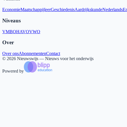
Economie
Maatschappijleer
Geschiedenis
Aardrijkskunde
Nederlands
En
Niveaus
VMBO
HAVO
VWO
Over
Over ons
Abonnementen
Contact
©
2026
Nieuwswijs — Nieuws voor het onderwijs
Powered by