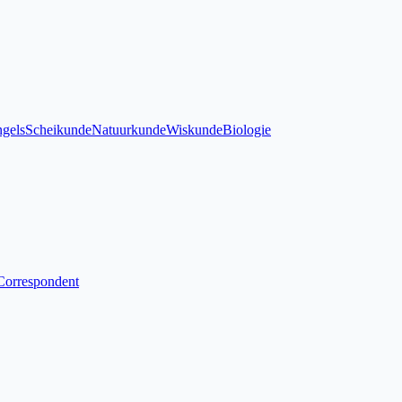
gels
Scheikunde
Natuurkunde
Wiskunde
Biologie
Correspondent