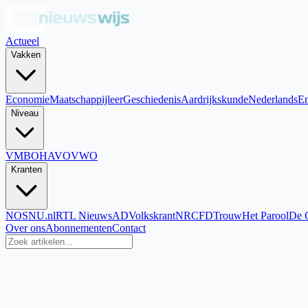
Actueel
Vakken
Economie
Maatschappijleer
Geschiedenis
Aardrijkskunde
Nederlands
En
Niveau
VMBO
HAVO
VWO
Kranten
NOS
NU.nl
RTL Nieuws
AD
Volkskrant
NRC
FD
Trouw
Het Parool
De 
Over ons
Abonnementen
Contact