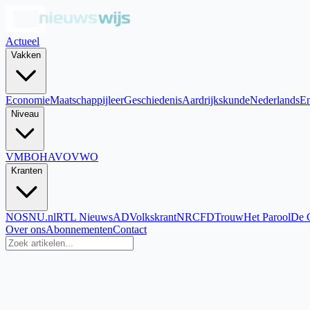
Actueel
Vakken
Economie
Maatschappijleer
Geschiedenis
Aardrijkskunde
Nederlands
En
Niveau
VMBO
HAVO
VWO
Kranten
NOS
NU.nl
RTL Nieuws
AD
Volkskrant
NRC
FD
Trouw
Het Parool
De 
Over ons
Abonnementen
Contact