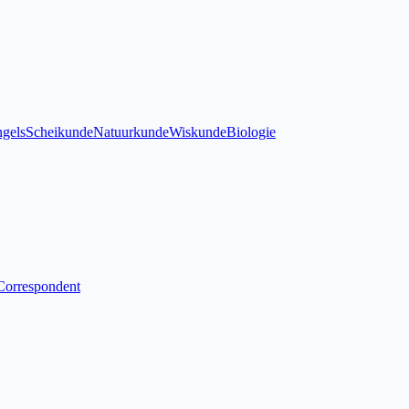
gels
Scheikunde
Natuurkunde
Wiskunde
Biologie
Correspondent