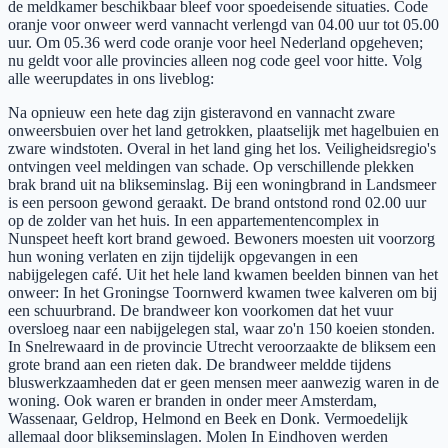
de meldkamer beschikbaar bleef voor spoedeisende situaties. Code
oranje voor onweer werd vannacht verlengd van 04.00 uur tot 05.00
uur. Om 05.36 werd code oranje voor heel Nederland opgeheven;
nu geldt voor alle provincies alleen nog code geel voor hitte. Volg
alle weerupdates in ons liveblog:
Na opnieuw een hete dag zijn gisteravond en vannacht zware
onweersbuien over het land getrokken, plaatselijk met hagelbuien en
zware windstoten. Overal in het land ging het los. Veiligheidsregio's
ontvingen veel meldingen van schade. Op verschillende plekken
brak brand uit na blikseminslag. Bij een woningbrand in Landsmeer
is een persoon gewond geraakt. De brand ontstond rond 02.00 uur
op de zolder van het huis. In een appartementencomplex in
Nunspeet heeft kort brand gewoed. Bewoners moesten uit voorzorg
hun woning verlaten en zijn tijdelijk opgevangen in een
nabijgelegen café. Uit het hele land kwamen beelden binnen van het
onweer: In het Groningse Toornwerd kwamen twee kalveren om bij
een schuurbrand. De brandweer kon voorkomen dat het vuur
oversloeg naar een nabijgelegen stal, waar zo'n 150 koeien stonden.
In Snelrewaard in de provincie Utrecht veroorzaakte de bliksem een
grote brand aan een rieten dak. De brandweer meldde tijdens
bluswerkzaamheden dat er geen mensen meer aanwezig waren in de
woning. Ook waren er branden in onder meer Amsterdam,
Wassenaar, Geldrop, Helmond en Beek en Donk. Vermoedelijk
allemaal door blikseminslagen. Molen In Eindhoven werden