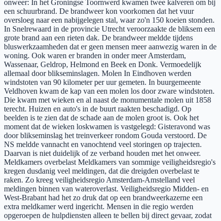
onweer: In het Groningse Toornwerd kwamen twee kalveren om bij
een schuurbrand. De brandweer kon voorkomen dat het vuur
oversloeg naar een nabijgelegen stal, waar zo'n 150 koeien stonden.
In Snelrewaard in de provincie Utrecht veroorzaakte de bliksem een
grote brand aan een rieten dak. De brandweer meldde tijdens
bluswerkzaamheden dat er geen mensen meer aanwezig waren in de
woning. Ook waren er branden in onder meer Amsterdam,
Wassenaar, Geldrop, Helmond en Beek en Donk. Vermoedelijk
allemaal door blikseminslagen. Molen In Eindhoven werden
windstoten van 90 kilometer per uur gemeten. In buurgemeente
Veldhoven kwam de kap van een molen los door zware windstoten.
Die kwam met wieken en al naast de monumentale molen uit 1858
terecht. Huizen en auto's in de buurt raakten beschadigd. Op
beelden is te zien dat de schade aan de molen groot is. Ook het
moment dat de wieken loskwamen is vastgelegd: Gisteravond was
door blikseminslag het treinverkeer rondom Gouda verstoord. De
NS meldde vannacht en vanochtend veel storingen op trajecten.
Daarvan is niet duidelijk of ze verband houden met het onweer.
Meldkamers overbelast Meldkamers van sommige veiligheidsregio's
kregen dusdanig veel meldingen, dat die dreigden overbelast te
raken. Zo kreeg veiligheidsregio Amsterdam-Amstelland veel
meldingen binnen van wateroverlast. Veiligheidsregio Midden- en
West-Brabant had het zo druk dat op een brandweerkazerne een
extra meldkamer werd ingericht. Mensen in die regio werden
opgeroepen de hulpdiensten alleen te bellen bij direct gevaar, zodat