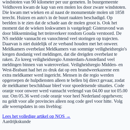
windstoten van 90 kilometer per uur gemeten. In buurgemeente
Veldhoven kwam de kap van een molen los door zware windstoten.
Die kwam met wieken en al naast de monumentale molen uit 1858
terecht. Huizen en auto's in de buurt raakten beschadigd. Op
beelden is te zien dat de schade aan de molen groot is. Ook het
moment dat de wieken loskwamen is vastgelegd: Gisteravond was
door blikseminslag het treinverkeer rondom Gouda verstoord. De
NS meldde vannacht en vanochtend veel storingen op trajecten.
Daarvan is niet duidelijk of ze verband houden met het onweer.
Meldkamers overbelast Meldkamers van sommige veiligheidsregio's
kregen dusdanig veel meldingen, dat die dreigden overbelast te
raken. Zo kreeg veiligheidsregio Amsterdam-Amstelland veel
meldingen binnen van wateroverlast. Veiligheidsregio Midden- en
West-Brabant had het zo druk dat op een brandweerkazerne een
extra meldkamer werd ingericht. Mensen in die regio werden
opgeroepen de hulpdiensten alleen te bellen bij direct gevaar, zodat
de meldkamer beschikbaar bleef voor spoedeisende situaties. Code
oranje voor onweer werd vannacht verlengd van 04.00 uur tot 05.00
uur. Om 05.36 werd code oranje voor heel Nederland opgeheven;
nu geldt voor alle provincies alleen nog code geel voor hitte. Volg
alle weerupdates in ons liveblog:
Lees het volledige artikel op
NOS
→
Aardrijkskunde