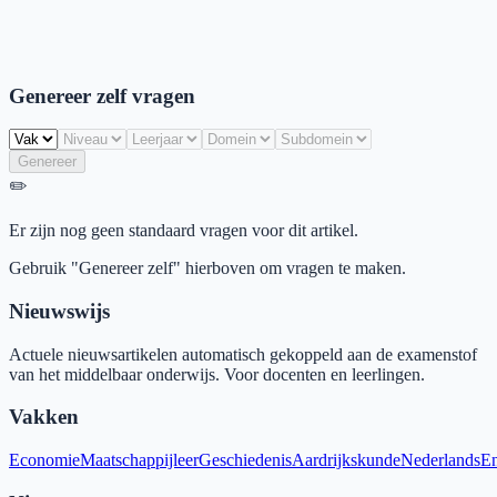
Genereer zelf vragen
Genereer
✏️
Er zijn nog geen standaard vragen voor dit artikel.
Gebruik "Genereer zelf" hierboven om vragen te maken.
Nieuwswijs
Actuele nieuwsartikelen automatisch gekoppeld aan de examenstof
van het middelbaar onderwijs. Voor docenten en leerlingen.
Vakken
Economie
Maatschappijleer
Geschiedenis
Aardrijkskunde
Nederlands
En