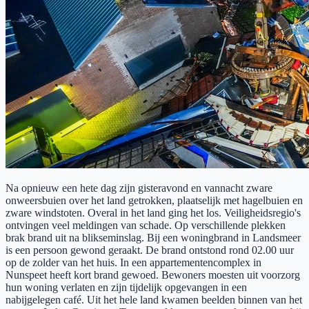
Na opnieuw een hete dag zijn gisteravond en vannacht zware
onweersbuien over het land getrokken, plaatselijk met hagelbuien en
zware windstoten. Overal in het land ging het los. Veiligheidsregio's
ontvingen veel meldingen van schade. Op verschillende plekken
brak brand uit na blikseminslag. Bij een woningbrand in Landsmeer
is een persoon gewond geraakt. De brand ontstond rond 02.00 uur
op de zolder van het huis. In een appartementencomplex in
Nunspeet heeft kort brand gewoed. Bewoners moesten uit voorzorg
hun woning verlaten en zijn tijdelijk opgevangen in een
nabijgelegen café. Uit het hele land kwamen beelden binnen van het