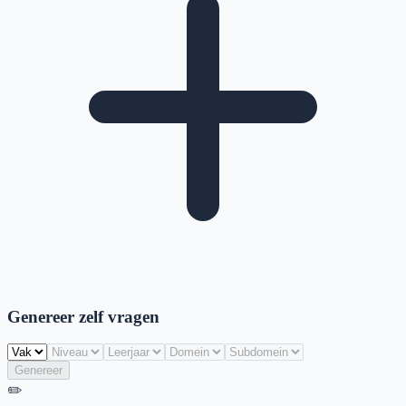
Genereer zelf vragen
Genereer
✏️