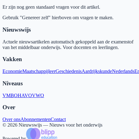
Er zijn nog geen standaard vragen voor dit artikel.
Gebruik "Genereer zelf" hierboven om vragen te maken.
Nieuwswijs
Actuele nieuwsartikelen automatisch gekoppeld aan de examenstof
van het middelbaar onderwijs. Voor docenten en leerlingen.
Vakken
Economie
Maatschappijleer
Geschiedenis
Aardrijkskunde
Nederlands
En
Niveaus
VMBO
HAVO
VWO
Over
Over ons
Abonnementen
Contact
©
2026
Nieuwswijs — Nieuws voor het onderwijs
Powered by