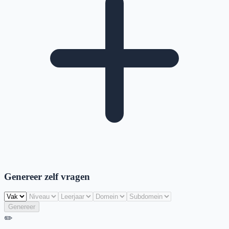
Genereer zelf vragen
Genereer
✏️