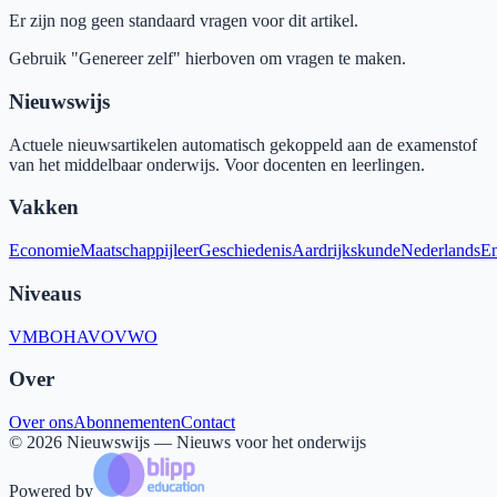
Er zijn nog geen standaard vragen voor dit artikel.
Gebruik "Genereer zelf" hierboven om vragen te maken.
Nieuwswijs
Actuele nieuwsartikelen automatisch gekoppeld aan de examenstof
van het middelbaar onderwijs. Voor docenten en leerlingen.
Vakken
Economie
Maatschappijleer
Geschiedenis
Aardrijkskunde
Nederlands
En
Niveaus
VMBO
HAVO
VWO
Over
Over ons
Abonnementen
Contact
©
2026
Nieuwswijs — Nieuws voor het onderwijs
Powered by