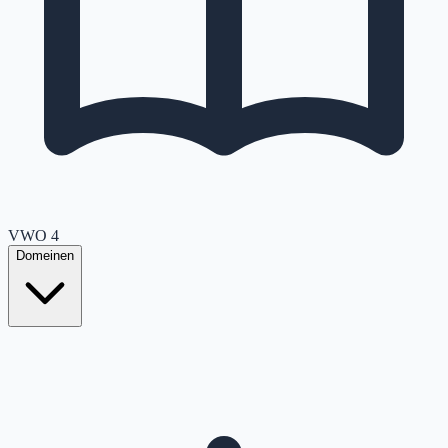
VWO
4
Domeinen