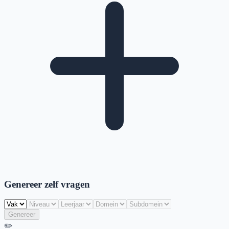
Genereer zelf vragen
Genereer
✏️