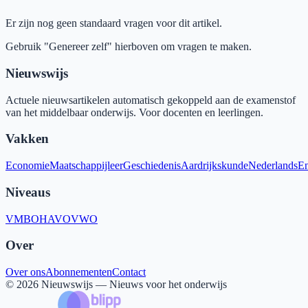
Er zijn nog geen standaard vragen voor dit artikel.
Gebruik "Genereer zelf" hierboven om vragen te maken.
Nieuwswijs
Actuele nieuwsartikelen automatisch gekoppeld aan de examenstof
van het middelbaar onderwijs. Voor docenten en leerlingen.
Vakken
Economie
Maatschappijleer
Geschiedenis
Aardrijkskunde
Nederlands
En
Niveaus
VMBO
HAVO
VWO
Over
Over ons
Abonnementen
Contact
©
2026
Nieuwswijs — Nieuws voor het onderwijs