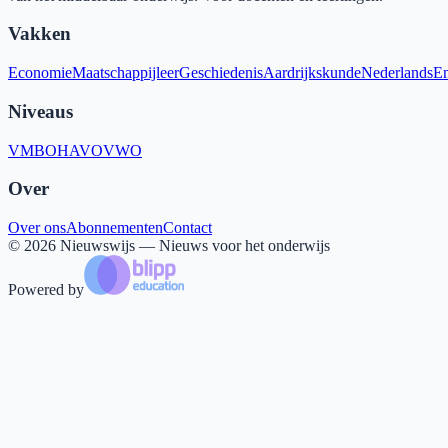
Vakken
Economie
Maatschappijleer
Geschiedenis
Aardrijkskunde
Nederlands
En
Niveaus
VMBO
HAVO
VWO
Over
Over ons
Abonnementen
Contact
©
2026
Nieuwswijs — Nieuws voor het onderwijs
Powered by