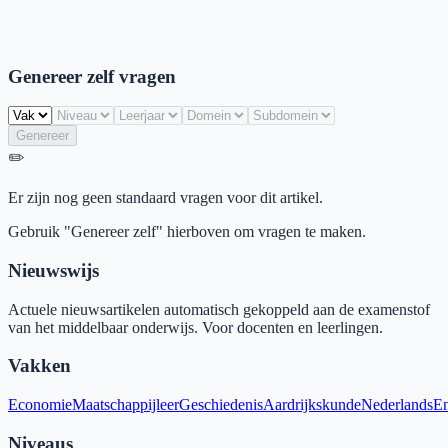
Genereer zelf vragen
Genereer
✏️
Er zijn nog geen standaard vragen voor dit artikel.
Gebruik "Genereer zelf" hierboven om vragen te maken.
Nieuwswijs
Actuele nieuwsartikelen automatisch gekoppeld aan de examenstof
van het middelbaar onderwijs. Voor docenten en leerlingen.
Vakken
Economie
Maatschappijleer
Geschiedenis
Aardrijkskunde
Nederlands
En
Niveaus