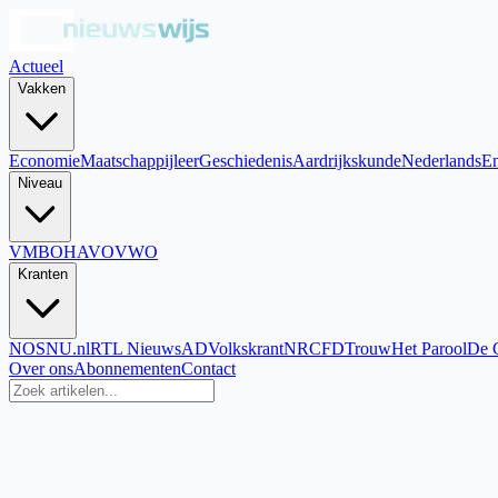
Actueel
Vakken
Economie
Maatschappijleer
Geschiedenis
Aardrijkskunde
Nederlands
En
Niveau
VMBO
HAVO
VWO
Kranten
NOS
NU.nl
RTL Nieuws
AD
Volkskrant
NRC
FD
Trouw
Het Parool
De 
Over ons
Abonnementen
Contact