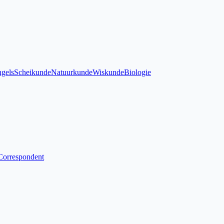
gels
Scheikunde
Natuurkunde
Wiskunde
Biologie
Correspondent