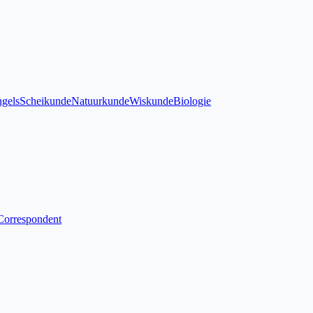
gels
Scheikunde
Natuurkunde
Wiskunde
Biologie
Correspondent