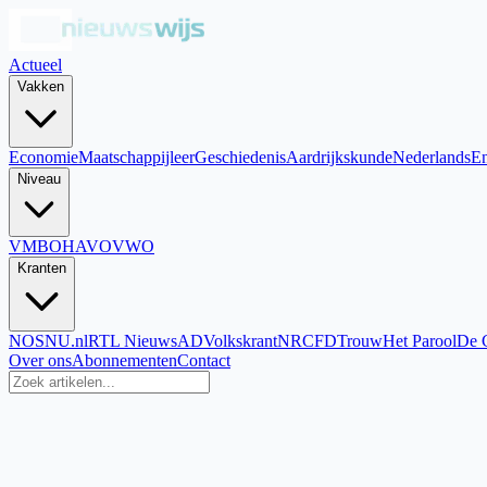
Actueel
Vakken
Economie
Maatschappijleer
Geschiedenis
Aardrijkskunde
Nederlands
En
Niveau
VMBO
HAVO
VWO
Kranten
NOS
NU.nl
RTL Nieuws
AD
Volkskrant
NRC
FD
Trouw
Het Parool
De 
Over ons
Abonnementen
Contact