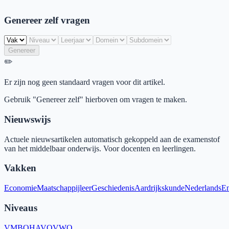
Genereer zelf vragen
Genereer
✏️
Er zijn nog geen standaard vragen voor dit artikel.
Gebruik "Genereer zelf" hierboven om vragen te maken.
Nieuwswijs
Actuele nieuwsartikelen automatisch gekoppeld aan de examenstof
van het middelbaar onderwijs. Voor docenten en leerlingen.
Vakken
Economie
Maatschappijleer
Geschiedenis
Aardrijkskunde
Nederlands
En
Niveaus
VMBO
HAVO
VWO