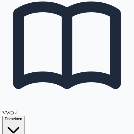
VWO
4
Domeinen