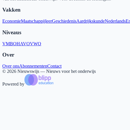
Vakken
Economie
Maatschappijleer
Geschiedenis
Aardrijkskunde
Nederlands
En
Niveaus
VMBO
HAVO
VWO
Over
Over ons
Abonnementen
Contact
©
2026
Nieuwswijs — Nieuws voor het onderwijs
Powered by