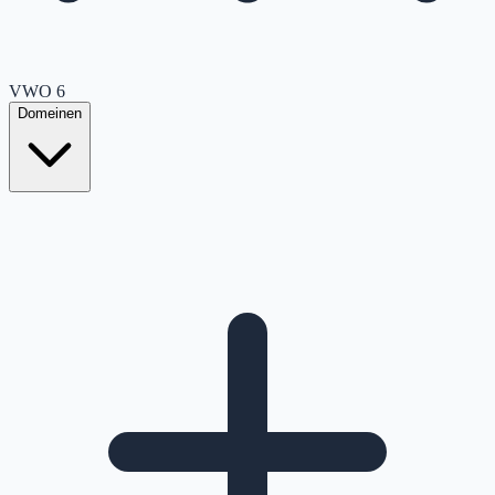
VWO
6
Domeinen