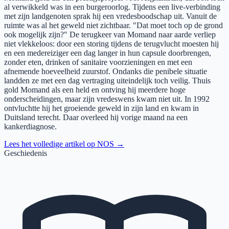
al verwikkeld was in een burgeroorlog. Tijdens een live-verbinding
met zijn landgenoten sprak hij een vredesboodschap uit. Vanuit de
ruimte was al het geweld niet zichtbaar. "Dat moet toch op de grond
ook mogelijk zijn?" De terugkeer van Momand naar aarde verliep
niet vlekkeloos: door een storing tijdens de terugvlucht moesten hij
en een medereiziger een dag langer in hun capsule doorbrengen,
zonder eten, drinken of sanitaire voorzieningen en met een
afnemende hoeveelheid zuurstof. Ondanks die penibele situatie
landden ze met een dag vertraging uiteindelijk toch veilig. Thuis
gold Momand als een held en ontving hij meerdere hoge
onderscheidingen, maar zijn vredeswens kwam niet uit. In 1992
ontvluchtte hij het groeiende geweld in zijn land en kwam in
Duitsland terecht. Daar overleed hij vorige maand na een
kankerdiagnose.
Lees het volledige artikel op
NOS
→
Geschiedenis