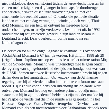
niet vlekkeloos: door een storing tijdens de terugvlucht moesten hij
en een medereiziger een dag langer in hun capsule doorbrengen,
zonder eten, drinken of sanitaire voorzieningen en met een
afnemende hoeveelheid zuurstof. Ondanks die penibele situatie
landden ze met een dag vertraging uiteindelijk toch veilig. Thuis
gold Momand als een held en ontving hij meerdere hoge
onderscheidingen, maar zijn vredeswens kwam niet uit. In 1992
ontvluchtte hij het groeiende geweld in zijn land en kwam in
Duitsland terecht. Daar overleed hij vorige maand na een
kankerdiagnose.
De eerste en tot nu toe enige Afghaanse kosmonaut is overleden:
Abdul Ahad Momand is 67 jaar geworden. Hij ging in 1988 als 29-
jarige luchtmachtpiloot mee op een missie naar het ruimtestation Mir,
van de Sovjet-Unie. Momand was uitgenodigd mee te gaan omdat
de regering van zijn geboorteland destijds een bondgenoot was van
de USSR. Samen met twee Russische kosmonauten bracht hij negen
dagen door in het ruimtestation. Op verzoek van de Afghaanse
regering nam hij als vierde moslim in de ruimte een koran mee aan
boord. Hij las eruit voor tijdens een uitzending die op aarde werd
ontvangen. Momand had nog een andere primeur op zijn naam
staan: toen hij in zijn moedertaal belde met zijn moeder maakte hij
het Pasjtoe de vierde taal die in de ruimte was gesproken, na het
Russisch, Engels en Frans. Penibele terugvlucht De vlucht van
Momand gold als een prestigeproject voor Afghanistan, dat ook toen