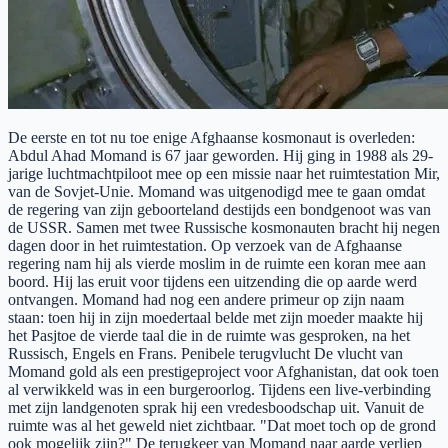
De eerste en tot nu toe enige Afghaanse kosmonaut is overleden:
Abdul Ahad Momand is 67 jaar geworden. Hij ging in 1988 als 29-
jarige luchtmachtpiloot mee op een missie naar het ruimtestation Mir,
van de Sovjet-Unie. Momand was uitgenodigd mee te gaan omdat
de regering van zijn geboorteland destijds een bondgenoot was van
de USSR. Samen met twee Russische kosmonauten bracht hij negen
dagen door in het ruimtestation. Op verzoek van de Afghaanse
regering nam hij als vierde moslim in de ruimte een koran mee aan
boord. Hij las eruit voor tijdens een uitzending die op aarde werd
ontvangen. Momand had nog een andere primeur op zijn naam
staan: toen hij in zijn moedertaal belde met zijn moeder maakte hij
het Pasjtoe de vierde taal die in de ruimte was gesproken, na het
Russisch, Engels en Frans. Penibele terugvlucht De vlucht van
Momand gold als een prestigeproject voor Afghanistan, dat ook toen
al verwikkeld was in een burgeroorlog. Tijdens een live-verbinding
met zijn landgenoten sprak hij een vredesboodschap uit. Vanuit de
ruimte was al het geweld niet zichtbaar. "Dat moet toch op de grond
ook mogelijk zijn?" De terugkeer van Momand naar aarde verliep