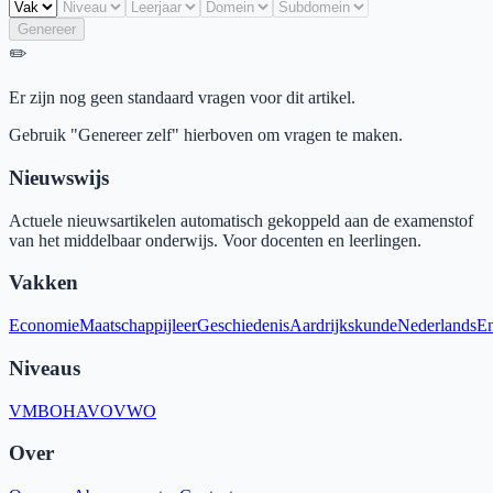
Genereer
✏️
Er zijn nog geen standaard vragen voor dit artikel.
Gebruik "Genereer zelf" hierboven om vragen te maken.
Nieuwswijs
Actuele nieuwsartikelen automatisch gekoppeld aan de examenstof
van het middelbaar onderwijs. Voor docenten en leerlingen.
Vakken
Economie
Maatschappijleer
Geschiedenis
Aardrijkskunde
Nederlands
En
Niveaus
VMBO
HAVO
VWO
Over