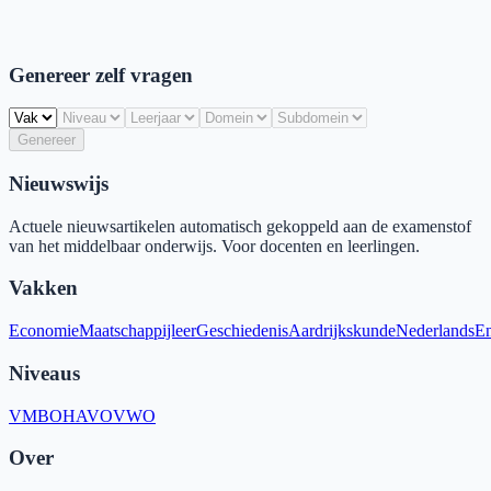
Genereer zelf vragen
Genereer
Nieuwswijs
Actuele nieuwsartikelen automatisch gekoppeld aan de examenstof
van het middelbaar onderwijs. Voor docenten en leerlingen.
Vakken
Economie
Maatschappijleer
Geschiedenis
Aardrijkskunde
Nederlands
En
Niveaus
VMBO
HAVO
VWO
Over