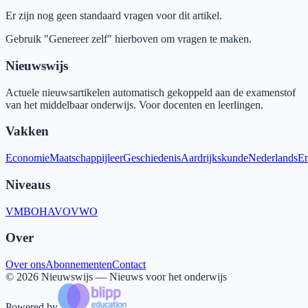
Er zijn nog geen standaard vragen voor dit artikel.
Gebruik "Genereer zelf" hierboven om vragen te maken.
Nieuwswijs
Actuele nieuwsartikelen automatisch gekoppeld aan de examenstof
van het middelbaar onderwijs. Voor docenten en leerlingen.
Vakken
Economie
Maatschappijleer
Geschiedenis
Aardrijkskunde
Nederlands
En
Niveaus
VMBO
HAVO
VWO
Over
Over ons
Abonnementen
Contact
©
2026
Nieuwswijs — Nieuws voor het onderwijs
Powered by