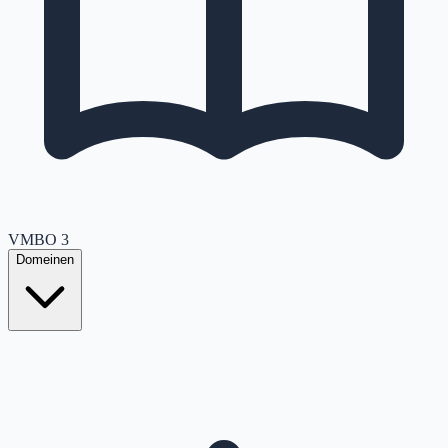
VMBO
3
Domeinen