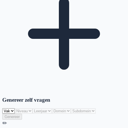
Genereer zelf vragen
Genereer
✏️