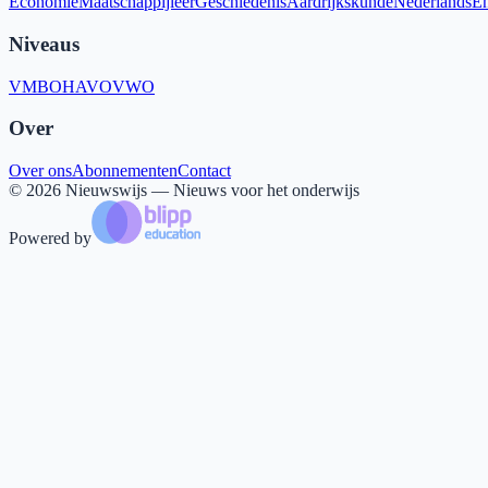
Economie
Maatschappijleer
Geschiedenis
Aardrijkskunde
Nederlands
En
Niveaus
VMBO
HAVO
VWO
Over
Over ons
Abonnementen
Contact
©
2026
Nieuwswijs — Nieuws voor het onderwijs
Powered by