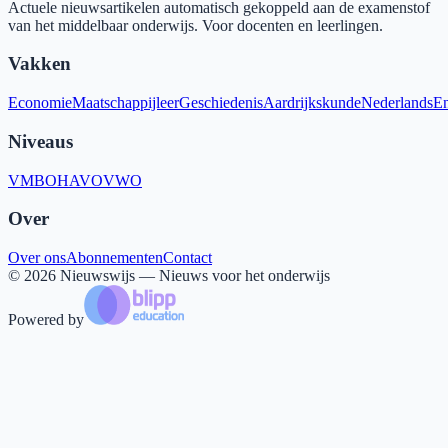
Actuele nieuwsartikelen automatisch gekoppeld aan de examenstof
van het middelbaar onderwijs. Voor docenten en leerlingen.
Vakken
Economie
Maatschappijleer
Geschiedenis
Aardrijkskunde
Nederlands
En
Niveaus
VMBO
HAVO
VWO
Over
Over ons
Abonnementen
Contact
©
2026
Nieuwswijs — Nieuws voor het onderwijs
Powered by