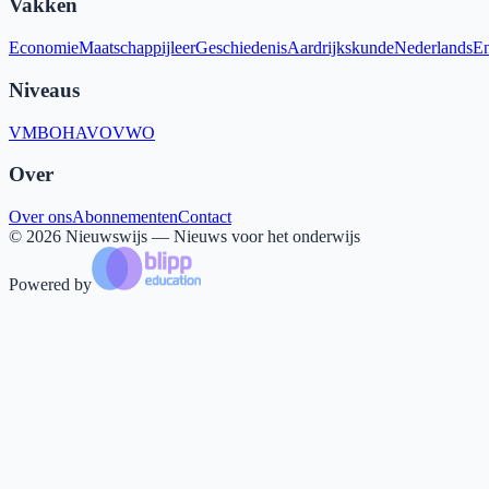
Vakken
Economie
Maatschappijleer
Geschiedenis
Aardrijkskunde
Nederlands
En
Niveaus
VMBO
HAVO
VWO
Over
Over ons
Abonnementen
Contact
©
2026
Nieuwswijs — Nieuws voor het onderwijs
Powered by