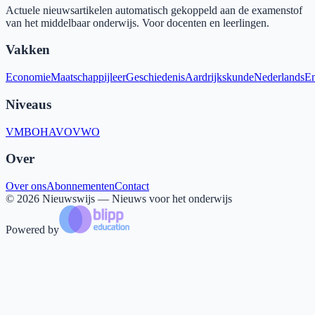
Actuele nieuwsartikelen automatisch gekoppeld aan de examenstof
van het middelbaar onderwijs. Voor docenten en leerlingen.
Vakken
Economie
Maatschappijleer
Geschiedenis
Aardrijkskunde
Nederlands
En
Niveaus
VMBO
HAVO
VWO
Over
Over ons
Abonnementen
Contact
©
2026
Nieuwswijs — Nieuws voor het onderwijs
Powered by