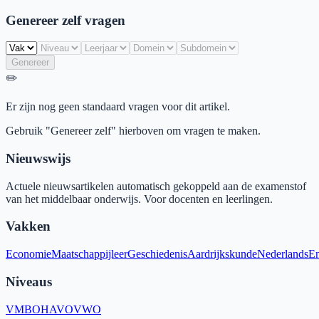
Genereer zelf vragen
Genereer
✏️
Er zijn nog geen standaard vragen voor dit artikel.
Gebruik "Genereer zelf" hierboven om vragen te maken.
Nieuwswijs
Actuele nieuwsartikelen automatisch gekoppeld aan de examenstof
van het middelbaar onderwijs. Voor docenten en leerlingen.
Vakken
Economie
Maatschappijleer
Geschiedenis
Aardrijkskunde
Nederlands
En
Niveaus
VMBO
HAVO
VWO