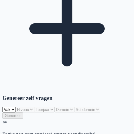
Genereer zelf vragen
Genereer
✏️