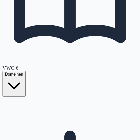
VWO
6
Domeinen