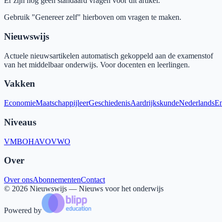
Er zijn nog geen standaard vragen voor dit artikel.
Gebruik "Genereer zelf" hierboven om vragen te maken.
Nieuwswijs
Actuele nieuwsartikelen automatisch gekoppeld aan de examenstof
van het middelbaar onderwijs. Voor docenten en leerlingen.
Vakken
Economie
Maatschappijleer
Geschiedenis
Aardrijkskunde
Nederlands
En
Niveaus
VMBO
HAVO
VWO
Over
Over ons
Abonnementen
Contact
©
2026
Nieuwswijs — Nieuws voor het onderwijs
Powered by