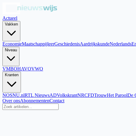
Actueel
Vakken
Economie
Maatschappijleer
Geschiedenis
Aardrijkskunde
Nederlands
En
Niveau
VMBO
HAVO
VWO
Kranten
NOS
NU.nl
RTL Nieuws
AD
Volkskrant
NRC
FD
Trouw
Het Parool
De 
Over ons
Abonnementen
Contact