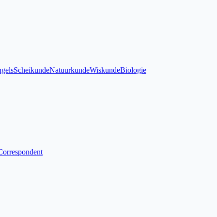
gels
Scheikunde
Natuurkunde
Wiskunde
Biologie
Correspondent