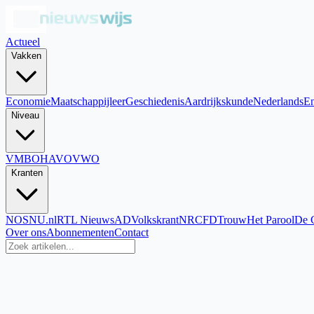
Actueel
Vakken
Economie
Maatschappijleer
Geschiedenis
Aardrijkskunde
Nederlands
En
Niveau
VMBO
HAVO
VWO
Kranten
NOS
NU.nl
RTL Nieuws
AD
Volkskrant
NRC
FD
Trouw
Het Parool
De 
Over ons
Abonnementen
Contact