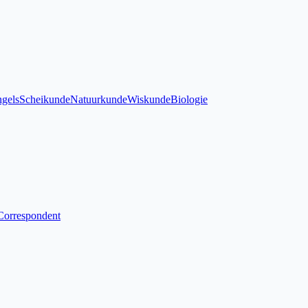
gels
Scheikunde
Natuurkunde
Wiskunde
Biologie
Correspondent