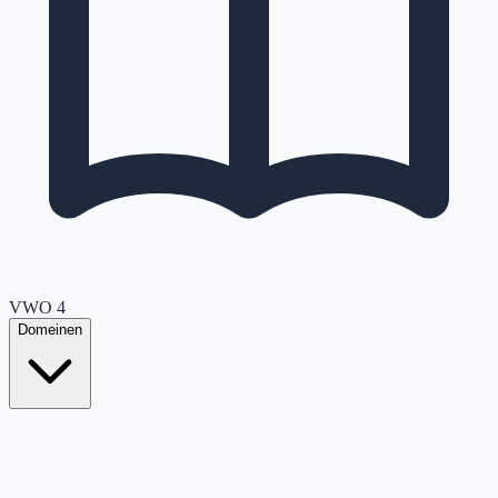
VWO
4
Domeinen