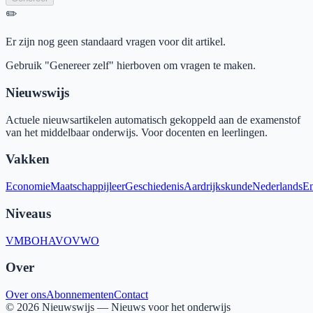
✏️
Er zijn nog geen standaard vragen voor dit artikel.
Gebruik "Genereer zelf" hierboven om vragen te maken.
Nieuwswijs
Actuele nieuwsartikelen automatisch gekoppeld aan de examenstof
van het middelbaar onderwijs. Voor docenten en leerlingen.
Vakken
Economie
Maatschappijleer
Geschiedenis
Aardrijkskunde
Nederlands
En
Niveaus
VMBO
HAVO
VWO
Over
Over ons
Abonnementen
Contact
©
2026
Nieuwswijs — Nieuws voor het onderwijs