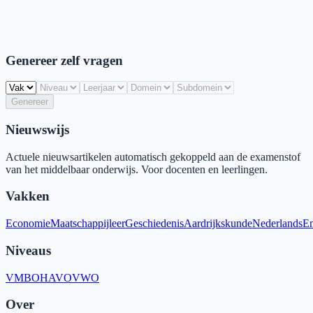
Genereer zelf vragen
Genereer
Nieuwswijs
Actuele nieuwsartikelen automatisch gekoppeld aan de examenstof
van het middelbaar onderwijs. Voor docenten en leerlingen.
Vakken
Economie
Maatschappijleer
Geschiedenis
Aardrijkskunde
Nederlands
En
Niveaus
VMBO
HAVO
VWO
Over