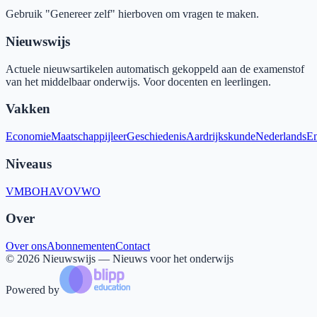
Gebruik "Genereer zelf" hierboven om vragen te maken.
Nieuwswijs
Actuele nieuwsartikelen automatisch gekoppeld aan de examenstof
van het middelbaar onderwijs. Voor docenten en leerlingen.
Vakken
Economie
Maatschappijleer
Geschiedenis
Aardrijkskunde
Nederlands
En
Niveaus
VMBO
HAVO
VWO
Over
Over ons
Abonnementen
Contact
©
2026
Nieuwswijs — Nieuws voor het onderwijs
Powered by