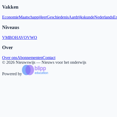
Vakken
Economie
Maatschappijleer
Geschiedenis
Aardrijkskunde
Nederlands
En
Niveaus
VMBO
HAVO
VWO
Over
Over ons
Abonnementen
Contact
©
2026
Nieuwswijs — Nieuws voor het onderwijs
Powered by