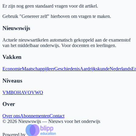
Er zijn nog geen standaard vragen voor dit artikel.
Gebruik "Genereer zelf" hierboven om vragen te maken.
Nieuwswijs
Actuele nieuwsartikelen automatisch gekoppeld aan de examenstof
van het middelbaar onderwijs. Voor docenten en leerlingen.
Vakken
Economie
Maatschappijleer
Geschiedenis
Aardrijkskunde
Nederlands
En
Niveaus
VMBO
HAVO
VWO
Over
Over ons
Abonnementen
Contact
©
2026
Nieuwswijs — Nieuws voor het onderwijs
Powered by