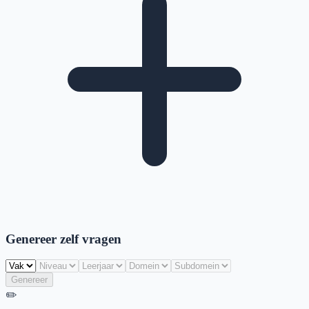
Genereer zelf vragen
Genereer
✏️