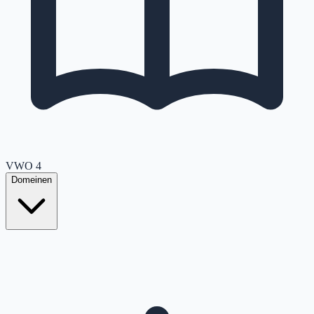
VWO
4
Domeinen