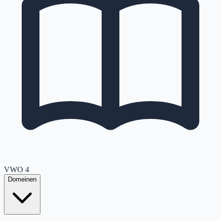
VWO
4
Domeinen