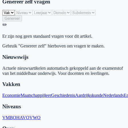
Genereer zelf vragen
Genereer
✏️
Er zijn nog geen standaard vragen voor dit artikel.
Gebruik "Genereer zelf" hierboven om vragen te maken.
Nieuwswijs
Actuele nieuwsartikelen automatisch gekoppeld aan de examenstof
van het middelbaar onderwijs. Voor docenten en leerlingen.
Vakken
Economie
Maatschappijleer
Geschiedenis
Aardrijkskunde
Nederlands
En
Niveaus
VMBO
HAVO
VWO