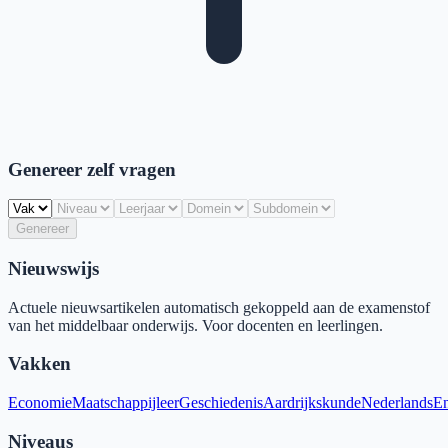
Genereer zelf vragen
Genereer
Nieuwswijs
Actuele nieuwsartikelen automatisch gekoppeld aan de examenstof
van het middelbaar onderwijs. Voor docenten en leerlingen.
Vakken
Economie
Maatschappijleer
Geschiedenis
Aardrijkskunde
Nederlands
En
Niveaus