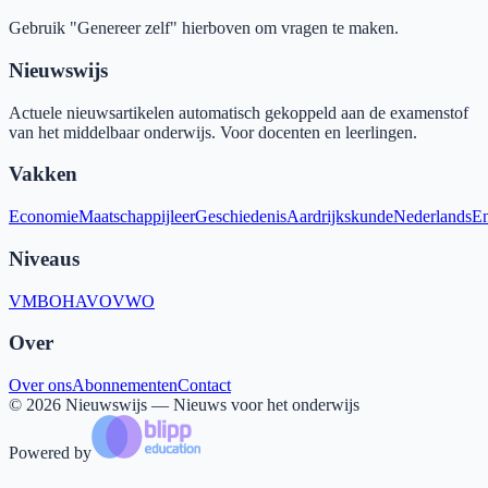
Gebruik "Genereer zelf" hierboven om vragen te maken.
Nieuwswijs
Actuele nieuwsartikelen automatisch gekoppeld aan de examenstof
van het middelbaar onderwijs. Voor docenten en leerlingen.
Vakken
Economie
Maatschappijleer
Geschiedenis
Aardrijkskunde
Nederlands
En
Niveaus
VMBO
HAVO
VWO
Over
Over ons
Abonnementen
Contact
©
2026
Nieuwswijs — Nieuws voor het onderwijs
Powered by