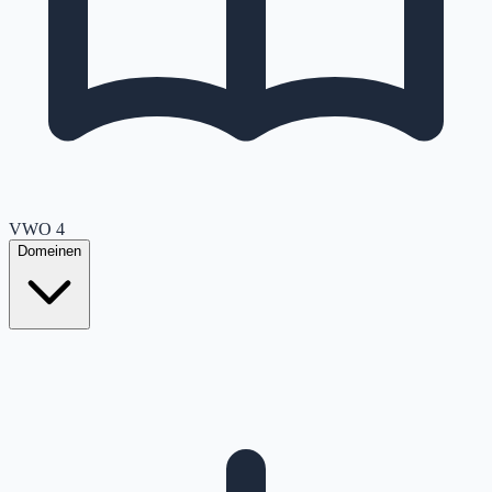
VWO
4
Domeinen