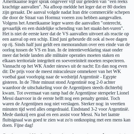
Amerikaanse leger sprak ongeveer vijf uur geleden van "een reeks
krachtige aanvallen". Na afloop meldde het leger dat er 80 doelen
zijn geraakt. De aanval volgde nadat Iran drie commerciële schepen
die door de Straat van Hormuz voeren zou hebben aangevallen.
Volgens het Amerikaanse leger waren die aanvallen "onterecht,
gevaarlijk en een duidelijke schending van het staakt-het-vuren".
Het is niet de eerste keer dat de VS aanvallen uitvoert als reactie op
een aanval op een schip. Eind juni gebeurde dit ook al twee dagen
op rij. Sinds half juni geldt een memorandum over een einde van de
oorlog tussen de VS en Iran. In de intentieverklaring staat onder
meer dat beide landen alle militaire operaties moeten staken en
elkaars territoriale integriteit en soevereiniteit moeten respecteren.
Vannacht op het WK Ander nieuws uit de nacht: En dan nog even
dit: De prijs voor de meest miraculeuze ommekeer van het WK
voetbal gaat voorlopig naar de wedstrijd Argentinië - Egypte
gisteren. In de 78ste minuut stond Argentinië nog 2-0 achter
waardoor de uitschakeling voor de Argentijnen steeds dichterbij
kwam. Tot overmaat van ramp had de Argentijnse sterspeler Lionel
Messi daarvoor in de eerste helft nog een penalty gemist. Toch
waren de Argentijnen nog niet verslagen. Sterker nog: in veertien
minuten tijd werd alles omgedraaid. Eindstand 3-2 voor Argentinië.
Mede dankzij een goal en een assist voor Messi. Na het laatste
fluitsignaal was goed te zien wat zo'n ontknoping met een mens kan
doen. Fijne dag!