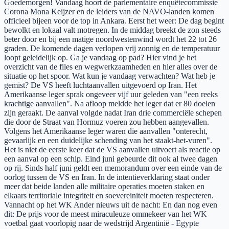
Goedemorgen! Vandaag hoort de parlementaire enquêtecommissie
Corona Mona Keijzer en de leiders van de NAVO-landen komen
officieel bijeen voor de top in Ankara. Eerst het weer: De dag begint
bewolkt en lokaal valt motregen. In de middag breekt de zon steeds
beter door en bij een matige noordwestenwind wordt het 22 tot 26
graden. De komende dagen verlopen vrij zonnig en de temperatuur
loopt geleidelijk op. Ga je vandaag op pad? Hier vind je het
overzicht van de files en wegwerkzaamheden en hier alles over de
situatie op het spoor. Wat kun je vandaag verwachten? Wat heb je
gemist? De VS heeft luchtaanvallen uitgevoerd op Iran. Het
Amerikaanse leger sprak ongeveer vijf uur geleden van "een reeks
krachtige aanvallen". Na afloop meldde het leger dat er 80 doelen
zijn geraakt. De aanval volgde nadat Iran drie commerciële schepen
die door de Straat van Hormuz voeren zou hebben aangevallen.
Volgens het Amerikaanse leger waren die aanvallen "onterecht,
gevaarlijk en een duidelijke schending van het staakt-het-vuren".
Het is niet de eerste keer dat de VS aanvallen uitvoert als reactie op
een aanval op een schip. Eind juni gebeurde dit ook al twee dagen
op rij. Sinds half juni geldt een memorandum over een einde van de
oorlog tussen de VS en Iran. In de intentieverklaring staat onder
meer dat beide landen alle militaire operaties moeten staken en
elkaars territoriale integriteit en soevereiniteit moeten respecteren.
Vannacht op het WK Ander nieuws uit de nacht: En dan nog even
dit: De prijs voor de meest miraculeuze ommekeer van het WK
voetbal gaat voorlopig naar de wedstrijd Argentinië - Egypte