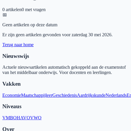
0
artikelen
0
met vragen
📅
Geen artikelen op deze datum
Er zijn geen artikelen gevonden voor
zaterdag 30 mei 2026
.
Terug naar home
Nieuwswijs
Actuele nieuwsartikelen automatisch gekoppeld aan de examenstof
van het middelbaar onderwijs. Voor docenten en leerlingen.
Vakken
Economie
Maatschappijleer
Geschiedenis
Aardrijkskunde
Nederlands
En
Niveaus
VMBO
HAVO
VWO
Over