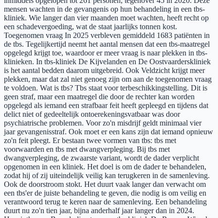
inmiddels opgelopen tot 261 personen, tegenover 45 in 2020. Deze
mensen wachten in de gevangenis op hun behandeling in een tbs-
kliniek. Wie langer dan vier maanden moet wachten, heeft recht op
een schadevergoeding, wat de staat jaarlijks tonnen kost.
Toegenomen vraag In 2025 verbleven gemiddeld 1683 patiënten in
de tbs. Tegelijkertijd neemt het aantal mensen dat een tbs-maatregel
opgelegd krijgt toe, waardoor er meer vraag is naar plekken in tbs-
klinieken. In tbs-kliniek De Kijvelanden en De Oostvaarderskliniek
is het aantal bedden daarom uitgebreid. Ook Veldzicht krijgt meer
plekken, maar dat zal niet genoeg zijn om aan de toegenomen vraag
te voldoen. Wat is tbs? Tbs staat voor terbeschikkingstelling. Dit is
geen straf, maar een maatregel die door de rechter kan worden
opgelegd als iemand een strafbaar feit heeft gepleegd en tijdens dat
delict niet of gedeeltelijk ontoerekeningsvatbaar was door
psychiatrische problemen. Voor zo'n misdrijf geldt minimaal vier
jaar gevangenisstraf. Ook moet er een kans zijn dat iemand opnieuw
zo'n feit pleegt. Er bestaan twee vormen van tbs: tbs met
voorwaarden en tbs met dwangverpleging. Bij tbs met
dwangverpleging, de zwaarste variant, wordt de dader verplicht
opgenomen in een kliniek. Het doel is om de dader te behandelen,
zodat hij of zij uiteindelijk veilig kan terugkeren in de samenleving.
Ook de doorstroom stokt. Het duurt vaak langer dan verwacht om
een tbs'er de juiste behandeling te geven, die nodig is om veilig en
verantwoord terug te keren naar de samenleving. Een behandeling
duurt nu zo'n tien jaar, bijna anderhalf jaar langer dan in 2024.