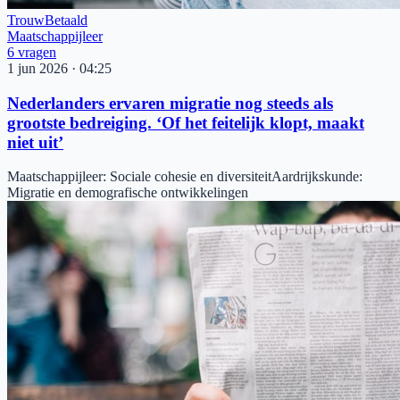
Trouw
Betaald
Maatschappijleer
6
vragen
1 jun 2026
·
04:25
Nederlanders ervaren migratie nog steeds als
grootste bedreiging. ‘Of het feitelijk klopt, maakt
niet uit’
Maatschappijleer
:
Sociale cohesie en diversiteit
Aardrijkskunde
:
Migratie en demografische ontwikkelingen