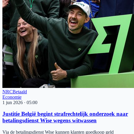
NRC
Betaald
Economie
1 jun 2026
·
05:00
Justitie België begint strafrechtelijk onderzoek naar
betalingsdienst Wise wegens witwassen
Via de betalingsdienst Wise kunnen klanten goedkoop geld