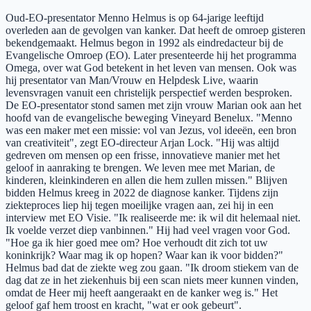
Oud-EO-presentator Menno Helmus is op 64-jarige leeftijd
overleden aan de gevolgen van kanker. Dat heeft de omroep gisteren
bekendgemaakt. Helmus begon in 1992 als eindredacteur bij de
Evangelische Omroep (EO). Later presenteerde hij het programma
Omega, over wat God betekent in het leven van mensen. Ook was
hij presentator van Man/Vrouw en Helpdesk Live, waarin
levensvragen vanuit een christelijk perspectief werden besproken.
De EO-presentator stond samen met zijn vrouw Marian ook aan het
hoofd van de evangelische beweging Vineyard Benelux. "Menno
was een maker met een missie: vol van Jezus, vol ideeën, een bron
van creativiteit", zegt EO-directeur Arjan Lock. "Hij was altijd
gedreven om mensen op een frisse, innovatieve manier met het
geloof in aanraking te brengen. We leven mee met Marian, de
kinderen, kleinkinderen en allen die hem zullen missen." Blijven
bidden Helmus kreeg in 2022 de diagnose kanker. Tijdens zijn
ziekteproces liep hij tegen moeilijke vragen aan, zei hij in een
interview met EO Visie. "Ik realiseerde me: ik wil dit helemaal niet.
Ik voelde verzet diep vanbinnen." Hij had veel vragen voor God.
"Hoe ga ik hier goed mee om? Hoe verhoudt dit zich tot uw
koninkrijk? Waar mag ik op hopen? Waar kan ik voor bidden?"
Helmus bad dat de ziekte weg zou gaan. "Ik droom stiekem van de
dag dat ze in het ziekenhuis bij een scan niets meer kunnen vinden,
omdat de Heer mij heeft aangeraakt en de kanker weg is." Het
geloof gaf hem troost en kracht, "wat er ook gebeurt".