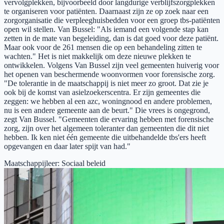
vervolgplekken, bijvoorbeeld door langdurige verblijfszorgplekken
te organiseren voor patiënten. Daarnaast zijn ze op zoek naar een
zorgorganisatie die verpleeghuisbedden voor een groep tbs-patiënten
open wil stellen. Van Bussel: "Als iemand een volgende stap kan
zetten in de mate van begeleiding, dan is dat goed voor deze patiënt.
Maar ook voor de 261 mensen die op een behandeling zitten te
wachten." Het is niet makkelijk om deze nieuwe plekken te
ontwikkelen. Volgens Van Bussel zijn veel gemeenten huiverig voor
het openen van beschermende woonvormen voor forensische zorg.
"De tolerantie in de maatschappij is niet meer zo groot. Dat zie je
ook bij de komst van asielzoekerscentra. Er zijn gemeentes die
zeggen: we hebben al een azc, woningnood en andere problemen,
nu is een andere gemeente aan de beurt." Die vrees is ongegrond,
zegt Van Bussel. "Gemeenten die ervaring hebben met forensische
zorg, zijn over het algemeen toleranter dan gemeenten die dit niet
hebben. Ik ken niet één gemeente die uitbehandelde tbs'ers heeft
opgevangen en daar later spijt van had."
Maatschappijleer
:
Sociaal beleid