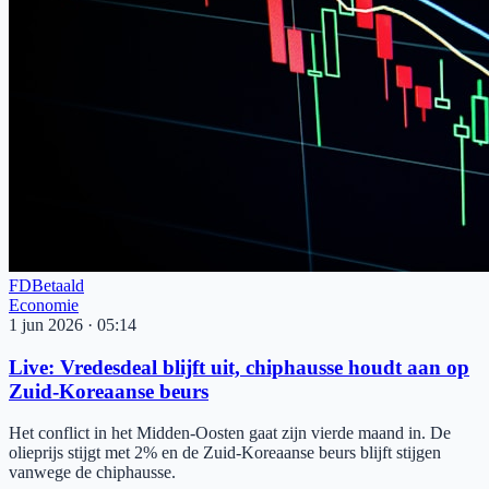
FD
Betaald
Economie
1 jun 2026
·
05:14
Live: Vredesdeal blijft uit, chiphausse houdt aan op
Zuid-Koreaanse beurs
Het conflict in het Midden-Oosten gaat zijn vierde maand in. De
olieprijs stijgt met 2% en de Zuid-Koreaanse beurs blijft stijgen
vanwege de chiphausse.