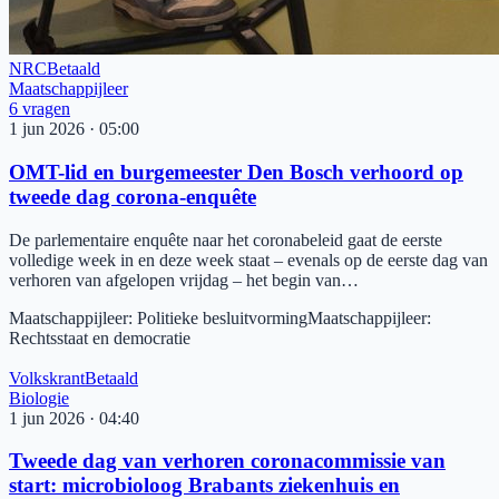
NRC
Betaald
Maatschappijleer
6
vragen
1 jun 2026
·
05:00
OMT-lid en burgemeester Den Bosch verhoord op
tweede dag corona-enquête
De parlementaire enquête naar het coronabeleid gaat de eerste
volledige week in en deze week staat – evenals op de eerste dag van
verhoren van afgelopen vrijdag – het begin van…
Maatschappijleer
:
Politieke besluitvorming
Maatschappijleer
:
Rechtsstaat en democratie
Volkskrant
Betaald
Biologie
1 jun 2026
·
04:40
Tweede dag van verhoren coronacommissie van
start: microbioloog Brabants ziekenhuis en