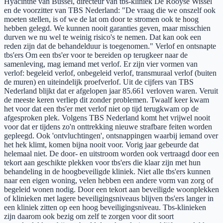
Hyacinthe van Bussel, directeur van tbs-kliniek De Rooyse Wissel
en de voorzitter van TBS Nederland: "De vraag die we onszelf ook
moeten stellen, is of we de lat om door te stromen ook te hoog
hebben gelegd. We kunnen nooit garanties geven, maar misschien
durven we nu wel te weinig risico's te nemen. Dat kan ook een
reden zijn dat de behandelduur is toegenomen." Verlof en ontsnapte
tbs'ers Om een tbs'er voor te bereiden op terugkeer naar de
samenleving, mag iemand met verlof. Er zijn vier vormen van
verlof: begeleid verlof, onbegeleid verlof, transmuraal verlof (buiten
de muren) en uiteindelijk proefverlof. Uit de cijfers van TBS
Nederland blijkt dat er afgelopen jaar 85.661 verloven waren. Veruit
de meeste keren verliep dit zonder problemen. Twaalf keer kwam
het voor dat een tbs'er met verlof niet op tijd terugkwam op de
afgesproken plek. Volgens TBS Nederland komt het vrijwel nooit
voor dat er tijdens zo'n onttrekking nieuwe strafbare feiten worden
gepleegd. Ook 'ontvluchtingen', ontsnappingen waarbij iemand over
het hek klimt, komen bijna nooit voor. Vorig jaar gebeurde dat
helemaal niet. De door- en uitstroom worden ook vertraagd door een
tekort aan geschikte plekken voor tbs'ers die klaar zijn met hun
behandeling in de hoogbeveiligde kliniek. Niet alle tbs'ers kunnen
naar een eigen woning, velen hebben een andere vorm van zorg of
begeleid wonen nodig. Door een tekort aan beveiligde woonplekken
of klinieken met lagere beveiligingsniveaus blijven tbs'ers langer in
een kliniek zitten op een hoog beveiligingsniveau. Tbs-klinieken
zijn daarom ook bezig om zelf te zorgen voor dit soort