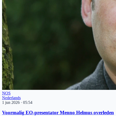
NOS
Nederlands
1 jun 2026
·
05:54
Voormalig EO-presentator Menno Helmus overleden