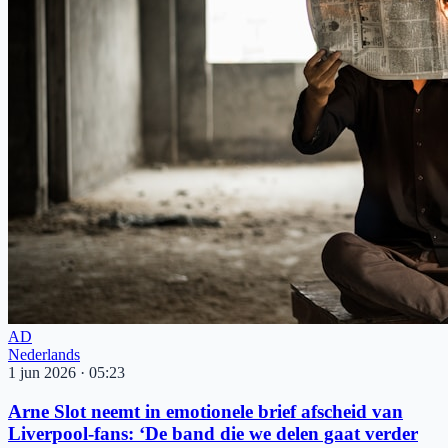
AD
Nederlands
1 jun 2026
·
05:23
Arne Slot neemt in emotionele brief afscheid van
Liverpool-fans: ‘De band die we delen gaat verder