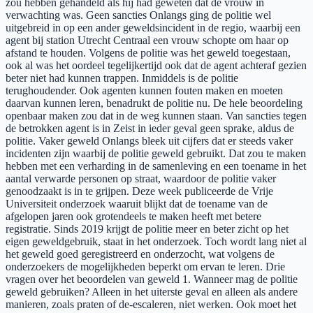
zou hebben gehandeld als hij had geweten dat de vrouw in
verwachting was. Geen sancties Onlangs ging de politie wel
uitgebreid in op een ander geweldsincident in de regio, waarbij een
agent bij station Utrecht Centraal een vrouw schopte om haar op
afstand te houden. Volgens de politie was het geweld toegestaan,
ook al was het oordeel tegelijkertijd ook dat de agent achteraf gezien
beter niet had kunnen trappen. Inmiddels is de politie
terughoudender. Ook agenten kunnen fouten maken en moeten
daarvan kunnen leren, benadrukt de politie nu. De hele beoordeling
openbaar maken zou dat in de weg kunnen staan. Van sancties tegen
de betrokken agent is in Zeist in ieder geval geen sprake, aldus de
politie. Vaker geweld Onlangs bleek uit cijfers dat er steeds vaker
incidenten zijn waarbij de politie geweld gebruikt. Dat zou te maken
hebben met een verharding in de samenleving en een toename in het
aantal verwarde personen op straat, waardoor de politie vaker
genoodzaakt is in te grijpen. Deze week publiceerde de Vrije
Universiteit onderzoek waaruit blijkt dat de toename van de
afgelopen jaren ook grotendeels te maken heeft met betere
registratie. Sinds 2019 krijgt de politie meer en beter zicht op het
eigen geweldgebruik, staat in het onderzoek. Toch wordt lang niet al
het geweld goed geregistreerd en onderzocht, wat volgens de
onderzoekers de mogelijkheden beperkt om ervan te leren. Drie
vragen over het beoordelen van geweld 1. Wanneer mag de politie
geweld gebruiken? Alleen in het uiterste geval en alleen als andere
manieren, zoals praten of de-escaleren, niet werken. Ook moet het