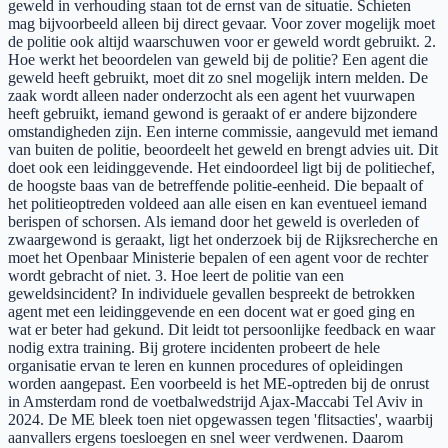
geweld in verhouding staan tot de ernst van de situatie. Schieten
mag bijvoorbeeld alleen bij direct gevaar. Voor zover mogelijk moet
de politie ook altijd waarschuwen voor er geweld wordt gebruikt. 2.
Hoe werkt het beoordelen van geweld bij de politie? Een agent die
geweld heeft gebruikt, moet dit zo snel mogelijk intern melden. De
zaak wordt alleen nader onderzocht als een agent het vuurwapen
heeft gebruikt, iemand gewond is geraakt of er andere bijzondere
omstandigheden zijn. Een interne commissie, aangevuld met iemand
van buiten de politie, beoordeelt het geweld en brengt advies uit. Dit
doet ook een leidinggevende. Het eindoordeel ligt bij de politiechef,
de hoogste baas van de betreffende politie-eenheid. Die bepaalt of
het politieoptreden voldeed aan alle eisen en kan eventueel iemand
berispen of schorsen. Als iemand door het geweld is overleden of
zwaargewond is geraakt, ligt het onderzoek bij de Rijksrecherche en
moet het Openbaar Ministerie bepalen of een agent voor de rechter
wordt gebracht of niet. 3. Hoe leert de politie van een
geweldsincident? In individuele gevallen bespreekt de betrokken
agent met een leidinggevende en een docent wat er goed ging en
wat er beter had gekund. Dit leidt tot persoonlijke feedback en waar
nodig extra training. Bij grotere incidenten probeert de hele
organisatie ervan te leren en kunnen procedures of opleidingen
worden aangepast. Een voorbeeld is het ME-optreden bij de onrust
in Amsterdam rond de voetbalwedstrijd Ajax-Maccabi Tel Aviv in
2024. De ME bleek toen niet opgewassen tegen 'flitsacties', waarbij
aanvallers ergens toesloegen en snel weer verdwenen. Daarom