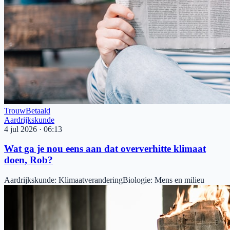
Trouw
Betaald
Aardrijkskunde
4 jul 2026
·
06:13
Wat ga je nou eens aan dat oververhitte klimaat
doen, Rob?
Aardrijkskunde
:
Klimaatverandering
Biologie
:
Mens en milieu