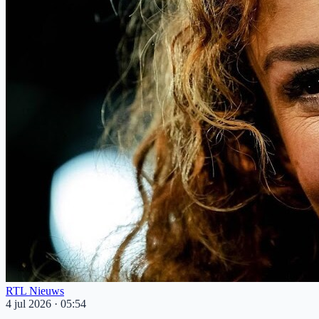
RTL Nieuws
4 jul 2026
·
05:54