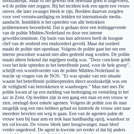
noodzakelijk. Maar of het geweld ook helemaal goed is uitgevoerd,
wil de politie niet zeggen. Bij het incident trok een agent een vrouw
omver, die later zwanger bleek te zijn. Beelden daarvan zorgden
voor veel verontwaardiging en leidden tot internationale media-
aandacht. Inmiddels is het optreden van alle betrokken
politiemensen beoordeeld. Dat is gedaan door een leidinggevende
van de politie Midden-Nederland en door een interne
geweldscommissie. Op basis van hun adviezen heeft de hoogste
chef van de eenheid een eindoordeel geveld. Maar dat oordeel
maakt de politie niet openbaar. Volgens de politie gaat het om een
interne procedure waaruit niet alles gedeeld mag worden. De politie
maakt alleen bekend dat ingrijpen nodig was. "Deze conclusie geldt
voor het hele optreden in het betreffende pand, voor de hele groep",
schrijft een woordvoerder van de politie Midden-Nederland in
reactie op vragen van de NOS. "Er was sprake van een situatie
waarin het betreffende politieoptreden direct noodzakelijk was om
de veiligheid van betrokkenen te waarborgen." Man met mes De
politie kwam af op een melding van bedreiging en vernieling in het
azc in Zeist. Op beelden zijn in een gang een man en een vrouw te
zien, omringd door enkele agenten. Volgens de politie zou de man
mogelijk nog een mes hebben gehad en luisterde de vrouw niet naar
meerdere bevelen om weg te gaan. Een van de agenten pakte de
vrouw toen bij haar arm en trok haar hardhandig opzij, waardoor ze
ten val kwam. De vrouw bleek later hoogzwanger, maar bleef
verder ongedeerd. De agent in kwestie zei eerder al dat hij anders