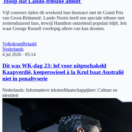
'Hoop dat Lando-tribune afleidt'
Vijf coureurs rijden dit weekend hun thuisrace met de Grand Prix
van Groot-Brittannië. Lando Norris heeft een speciale tribune met
zestienduizend fans, terwijl Hamilton ontzettend populair blijft. Iets
waar George Russell voorlopig alleen van kan dromen.
Volkskrant
Betaald
Nederlands
4 jul 2026
·
05:14
Dit was WK-dag 23: lof voor uitgeschakeld
Kaapverdië, keeperswissel à la Krul baat Australië
niet in penaltyserie
Nederlands
:
Informatieve teksten
Maatschappijleer
:
Cultuur en
identiteit