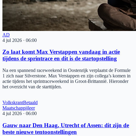
AD
4 jul 2026
·
06:00
Zo laat komt Max Verstappen vandaag in actie
tijdens de sprintrace en dit is de startopstelling
Na een spannend raceweekend in Oostenrijk verplaatst de Formule
1 zich naar Silverstone. Max Verstappen en zijn collega’s komen in
actie tijdens het sprintraceweekend in Groot-Brittannië. Hieronder
het overzicht van de starttijden.
Volkskrant
Betaald
Maatschappijleer
4 jul 2026
·
06:00
Gauw naar Den Haag, Utrecht of Assen: dit zijn de
beste nieuwe tentoonstellingen