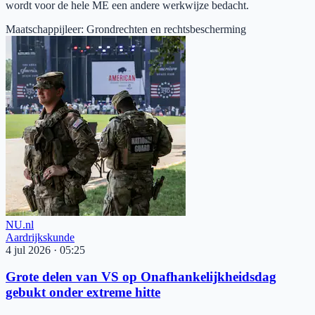
wordt voor de hele ME een andere werkwijze bedacht.
Maatschappijleer
:
Grondrechten en rechtsbescherming
NU.nl
Aardrijkskunde
4 jul 2026
·
05:25
Grote delen van VS op Onafhankelijkheidsdag
gebukt onder extreme hitte