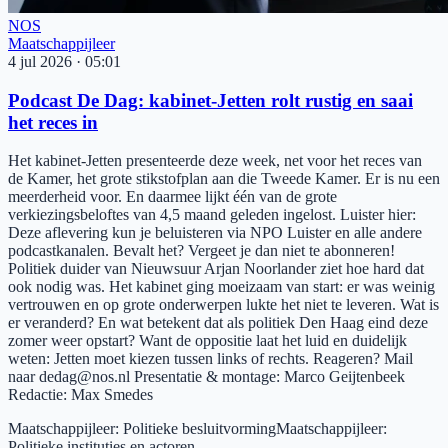
NOS
Maatschappijleer
4 jul 2026
·
05:01
Podcast De Dag: kabinet-Jetten rolt rustig en saai
het reces in
Het kabinet-Jetten presenteerde deze week, net voor het reces van
de Kamer, het grote stikstofplan aan die Tweede Kamer. Er is nu een
meerderheid voor. En daarmee lijkt één van de grote
verkiezingsbeloftes van 4,5 maand geleden ingelost. Luister hier:
Deze aflevering kun je beluisteren via NPO Luister en alle andere
podcastkanalen. Bevalt het? Vergeet je dan niet te abonneren!
Politiek duider van Nieuwsuur Arjan Noorlander ziet hoe hard dat
ook nodig was. Het kabinet ging moeizaam van start: er was weinig
vertrouwen en op grote onderwerpen lukte het niet te leveren. Wat is
er veranderd? En wat betekent dat als politiek Den Haag eind deze
zomer weer opstart? Want de oppositie laat het luid en duidelijk
weten: Jetten moet kiezen tussen links of rechts. Reageren? Mail
naar dedag@nos.nl Presentatie & montage: Marco Geijtenbeek
Redactie: Max Smedes
Maatschappijleer
:
Politieke besluitvorming
Maatschappijleer
:
Politieke instituties en actoren