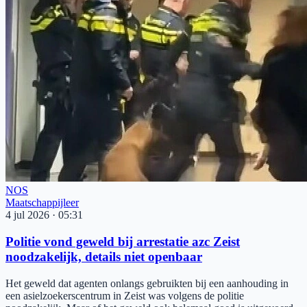
NOS
Maatschappijleer
4 jul 2026
·
05:31
Politie vond geweld bij arrestatie azc Zeist
noodzakelijk, details niet openbaar
Het geweld dat agenten onlangs gebruikten bij een aanhouding in
een asielzoekerscentrum in Zeist was volgens de politie