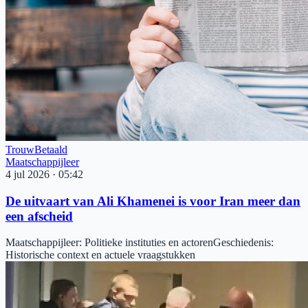
Trouw
Betaald
Maatschappijleer
4 jul 2026
·
05:42
De uitvaart van Ali Khamenei is voor Iran meer dan
een afscheid
Maatschappijleer
:
Politieke instituties en actoren
Geschiedenis
:
Historische context en actuele vraagstukken