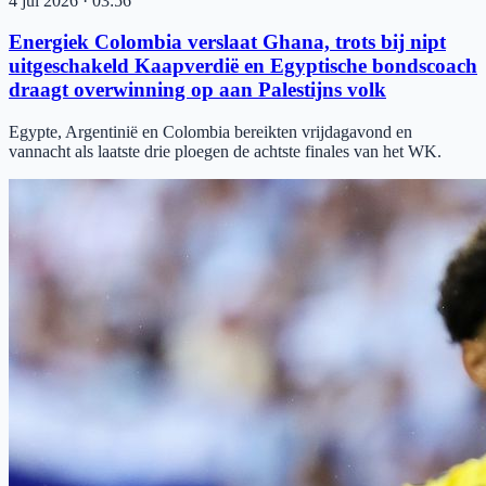
4 jul 2026
·
03:56
Energiek Colombia verslaat Ghana, trots bij nipt
uitgeschakeld Kaapverdië en Egyptische bondscoach
draagt overwinning op aan Palestijns volk
Egypte, Argentinië en Colombia bereikten vrijdagavond en
vannacht als laatste drie ploegen de achtste finales van het WK.