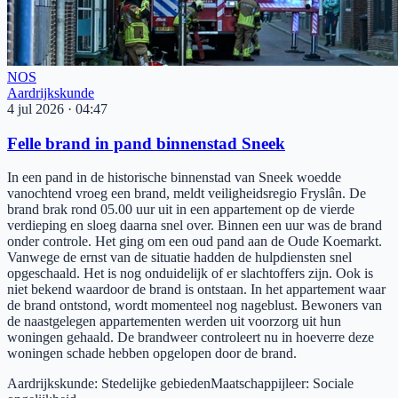
NOS
Aardrijkskunde
4 jul 2026
·
04:47
Felle brand in pand binnenstad Sneek
In een pand in de historische binnenstad van Sneek woedde
vanochtend vroeg een brand, meldt veiligheidsregio Fryslân. De
brand brak rond 05.00 uur uit in een appartement op de vierde
verdieping en sloeg daarna snel over. Binnen een uur was de brand
onder controle. Het ging om een oud pand aan de Oude Koemarkt.
Vanwege de ernst van de situatie hadden de hulpdiensten snel
opgeschaald. Het is nog onduidelijk of er slachtoffers zijn. Ook is
niet bekend waardoor de brand is ontstaan. In het appartement waar
de brand ontstond, wordt momenteel nog nageblust. Bewoners van
de naastgelegen appartementen werden uit voorzorg uit hun
woningen gehaald. De brandweer controleert nu in hoeverre deze
woningen schade hebben opgelopen door de brand.
Aardrijkskunde
:
Stedelijke gebieden
Maatschappijleer
:
Sociale