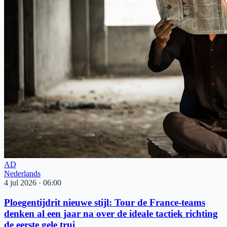
AD
Nederlands
4 jul 2026
·
06:00
Ploegentijdrit nieuwe stijl: Tour de France-teams
denken al een jaar na over de ideale tactiek richting
de eerste gele trui