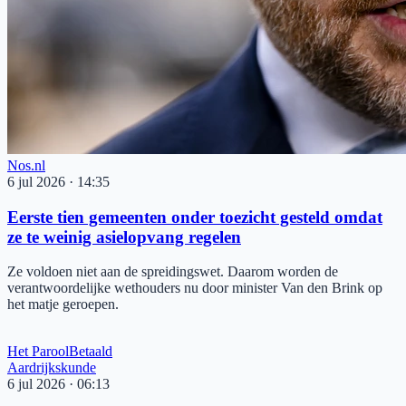
Nos.nl
6 jul 2026
·
14:35
Eerste tien gemeenten onder toezicht gesteld omdat
ze te weinig asielopvang regelen
Ze voldoen niet aan de spreidingswet. Daarom worden de
verantwoordelijke wethouders nu door minister Van den Brink op
het matje geroepen.
Het Parool
Betaald
Aardrijkskunde
6 jul 2026
·
06:13