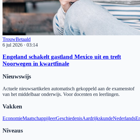
Trouw
Betaald
6 jul 2026
·
03:14
Engeland schakelt gastland Mexico uit en treft
Noorwegen in kwartfinale
Nieuwswijs
Actuele nieuwsartikelen automatisch gekoppeld aan de examenstof
van het middelbaar onderwijs. Voor docenten en leerlingen.
Vakken
Economie
Maatschappijleer
Geschiedenis
Aardrijkskunde
Nederlands
En
Niveaus