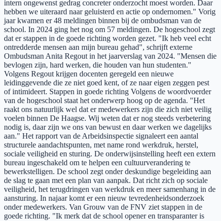
intern ongewenst gedrag concreter onderzocht moest worden. Daar
hebben we uiteraard naar geluisterd en actie op ondernomen." Vorig
jaar kwamen er 48 meldingen binnen bij de ombudsman van de
school. In 2024 ging het nog om 57 meldingen. De hogeschool zegt
dat er stappen in de goede richting worden gezet. "Ik heb veel echt
ontredderde mensen aan mijn bureau gehad", schrijft externe
Ombudsman Anita Regout in het jaarverslag van 2024. "Mensen die
bevlogen zijn, hard werken, die houden van hun studenten."
Volgens Regout krijgen docenten geregeld een nieuwe
leidinggevende die ze niet goed kent, of ze naar eigen zeggen pest
of intimideert. Stappen in goede richting Volgens de woordvoerder
van de hogeschool staat het onderwerp hoog op de agenda. "Het
raakt ons natuurlijk wel dat er medewerkers zijn die zich niet veilig
voelen binnen De Haagse. Wij weten dat er nog steeds verbetering
nodig is, daar zijn we ons van bewust en daar werken we dagelijks
aan." Het rapport van de Arbeidsinspectie signaleert een aantal
structurele aandachtspunten, met name rond werkdruk, herstel,
sociale veiligheid en sturing. De onderwijsinstelling heeft een extern
bureau ingeschakeld om te helpen een cultuurverandering te
bewerkstelligen. De school zegt onder deskundige begeleiding aan
de slag te gaan met een plan van aanpak. Dat richt zich op sociale
veiligheid, het terugdringen van werkdruk en meer samenhang in de
aansturing. In najaar komt er een nieuw tevredenheidsonderzoek
onder medewerkers. Van Grouw van de FNV ziet stappen in de
goede richting. "Ik merk dat de school opener en transparanter is