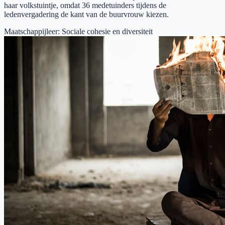
haar volkstuintje, omdat 36 medetuinders tijdens de
ledenvergadering de kant van de buurvrouw kiezen.
Maatschappijleer
:
Sociale cohesie en diversiteit