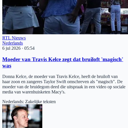
RTL Nieuws
Nederlands
6 jul 2026
·
05:54
Moeder van Travis Kelce zegt dat bruiloft 'magisch'
was
Donna Kelce, de moeder van Travis Kelce, heeft de bruiloft van
haar zoon en zangeres Taylor Swift omschreven als "magisch". De
moeder van de bruidegom deed die uitspraak in een video op sociale
media van warenhuisketen Macy's.
Nederlands
:
Zakelijke teksten