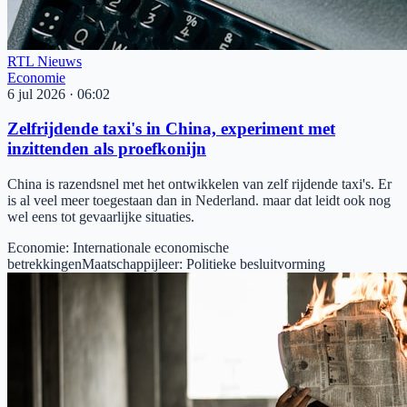
RTL Nieuws
Economie
6 jul 2026
·
06:02
Zelfrijdende taxi's in China, experiment met
inzittenden als proefkonijn
China is razendsnel met het ontwikkelen van zelf rijdende taxi's. Er
is al veel meer toegestaan dan in Nederland. maar dat leidt ook nog
wel eens tot gevaarlijke situaties.
Economie
:
Internationale economische
betrekkingen
Maatschappijleer
:
Politieke besluitvorming