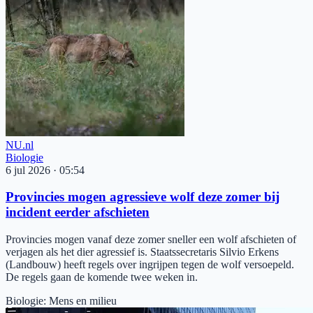
NU.nl
Biologie
6 jul 2026
·
05:54
Provincies mogen agressieve wolf deze zomer bij
incident eerder afschieten
Provincies mogen vanaf deze zomer sneller een wolf afschieten of
verjagen als het dier agressief is. Staatssecretaris Silvio Erkens
(Landbouw) heeft regels over ingrijpen tegen de wolf versoepeld.
De regels gaan de komende twee weken in.
Biologie
:
Mens en milieu