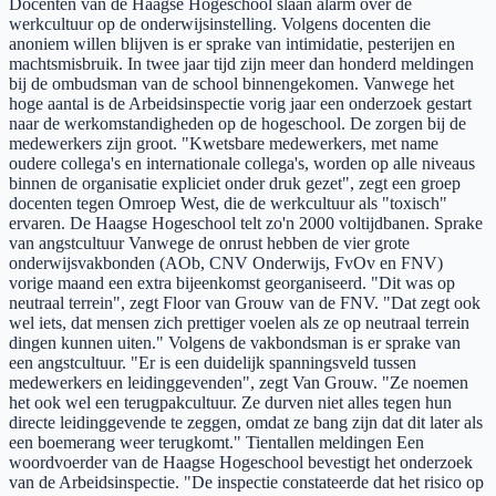
Docenten van de Haagse Hogeschool slaan alarm over de
werkcultuur op de onderwijsinstelling. Volgens docenten die
anoniem willen blijven is er sprake van intimidatie, pesterijen en
machtsmisbruik. In twee jaar tijd zijn meer dan honderd meldingen
bij de ombudsman van de school binnengekomen. Vanwege het
hoge aantal is de Arbeidsinspectie vorig jaar een onderzoek gestart
naar de werkomstandigheden op de hogeschool. De zorgen bij de
medewerkers zijn groot. "Kwetsbare medewerkers, met name
oudere collega's en internationale collega's, worden op alle niveaus
binnen de organisatie expliciet onder druk gezet", zegt een groep
docenten tegen Omroep West, die de werkcultuur als "toxisch"
ervaren. De Haagse Hogeschool telt zo'n 2000 voltijdbanen. Sprake
van angstcultuur Vanwege de onrust hebben de vier grote
onderwijsvakbonden (AOb, CNV Onderwijs, FvOv en FNV)
vorige maand een extra bijeenkomst georganiseerd. "Dit was op
neutraal terrein", zegt Floor van Grouw van de FNV. "Dat zegt ook
wel iets, dat mensen zich prettiger voelen als ze op neutraal terrein
dingen kunnen uiten." Volgens de vakbondsman is er sprake van
een angstcultuur. "Er is een duidelijk spanningsveld tussen
medewerkers en leidinggevenden", zegt Van Grouw. "Ze noemen
het ook wel een terugpakcultuur. Ze durven niet alles tegen hun
directe leidinggevende te zeggen, omdat ze bang zijn dat dit later als
een boemerang weer terugkomt." Tientallen meldingen Een
woordvoerder van de Haagse Hogeschool bevestigt het onderzoek
van de Arbeidsinspectie. "De inspectie constateerde dat het risico op