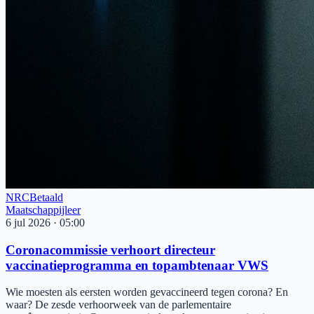
NRC
Betaald
Maatschappijleer
6 jul 2026
·
05:00
Coronacommissie verhoort directeur
vaccinatieprogramma en topambtenaar VWS
Wie moesten als eersten worden gevaccineerd tegen corona? En
waar? De zesde verhoorweek van de parlementaire