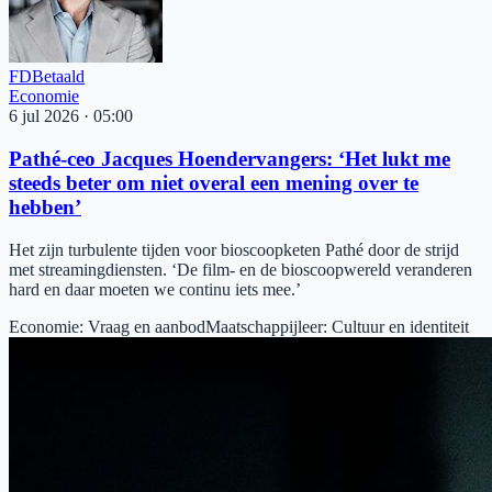
FD
Betaald
Economie
6 jul 2026
·
05:00
Pathé-ceo Jacques Hoendervangers: ‘Het lukt me
steeds beter om niet overal een mening over te
hebben’
Het zijn turbulente tijden voor bioscoopketen Pathé door de strijd
met streamingdiensten. ‘De film- en de bioscoopwereld veranderen
hard en daar moeten we continu iets mee.’
Economie
:
Vraag en aanbod
Maatschappijleer
:
Cultuur en identiteit