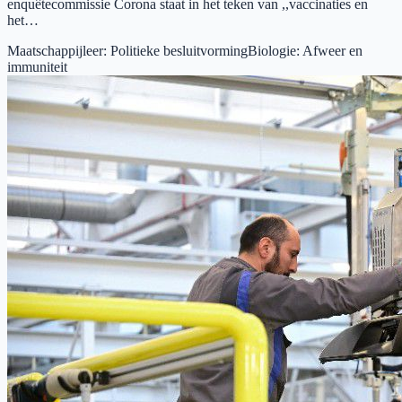
enquêtecommissie Corona staat in het teken van ,,vaccinaties en
het…
Maatschappijleer
:
Politieke besluitvorming
Biologie
:
Afweer en
immuniteit