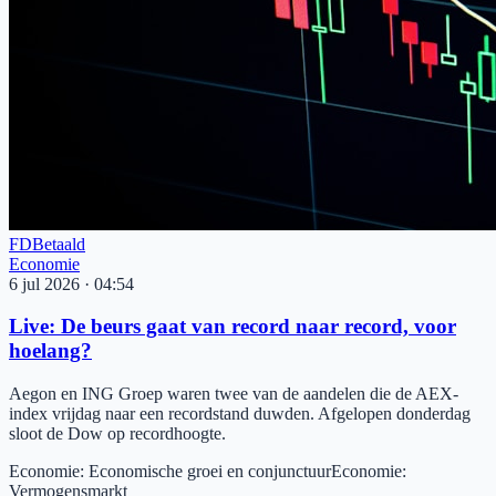
FD
Betaald
Economie
6 jul 2026
·
04:54
Live: De beurs gaat van record naar record, voor
hoelang?
Aegon en ING Groep waren twee van de aandelen die de AEX-
index vrijdag naar een recordstand duwden. Afgelopen donderdag
sloot de Dow op recordhoogte.
Economie
:
Economische groei en conjunctuur
Economie
:
Vermogensmarkt