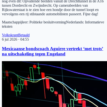
nog even dit: Opvallende beelden vanuit de Drechttunnel in de A16
tussen Dordrecht en Zwijndrecht. Op camerabeelden van
Rijkswaterstaat is te zien hoe een hondje door de tunnel loopt en
vervolgens een rij stilstaande automobilisten passeert. Fijne dag!
Maatschappijleer
:
Politieke besluitvorming
Nederlands
:
Informatieve
teksten
Volkskrant
Betaald
6 jul 2026
·
04:55
Mexicaanse bondscoach Aguirre vertrekt ‘met trots’
na uitschakeling tegen Engeland