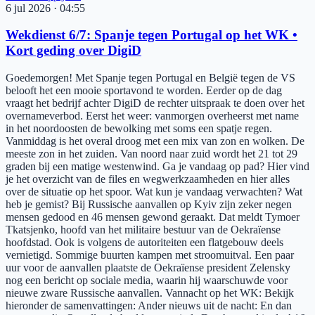
6 jul 2026
·
04:55
Wekdienst 6/7: Spanje tegen Portugal op het WK •
Kort geding over DigiD
Goedemorgen! Met Spanje tegen Portugal en België tegen de VS
belooft het een mooie sportavond te worden. Eerder op de dag
vraagt het bedrijf achter DigiD de rechter uitspraak te doen over het
overnameverbod. Eerst het weer: vanmorgen overheerst met name
in het noordoosten de bewolking met soms een spatje regen.
Vanmiddag is het overal droog met een mix van zon en wolken. De
meeste zon in het zuiden. Van noord naar zuid wordt het 21 tot 29
graden bij een matige westenwind. Ga je vandaag op pad? Hier vind
je het overzicht van de files en wegwerkzaamheden en hier alles
over de situatie op het spoor. Wat kun je vandaag verwachten? Wat
heb je gemist? Bij Russische aanvallen op Kyiv zijn zeker negen
mensen gedood en 46 mensen gewond geraakt. Dat meldt Tymoer
Tkatsjenko, hoofd van het militaire bestuur van de Oekraïense
hoofdstad. Ook is volgens de autoriteiten een flatgebouw deels
vernietigd. Sommige buurten kampen met stroomuitval. Een paar
uur voor de aanvallen plaatste de Oekraïense president Zelensky
nog een bericht op sociale media, waarin hij waarschuwde voor
nieuwe zware Russische aanvallen. Vannacht op het WK: Bekijk
hieronder de samenvattingen: Ander nieuws uit de nacht: En dan