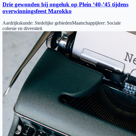
Drie gewonden bij ongeluk op Plein ‘40-’45 tijdens
overwinningsfeest Marokko
Aardrijkskunde
:
Stedelijke gebieden
Maatschappijleer
:
Sociale
cohesie en diversiteit