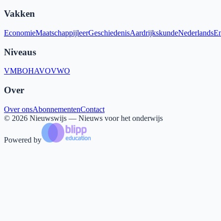
Vakken
Economie
Maatschappijleer
Geschiedenis
Aardrijkskunde
Nederlands
En
Niveaus
VMBO
HAVO
VWO
Over
Over ons
Abonnementen
Contact
©
2026
Nieuwswijs — Nieuws voor het onderwijs
Powered by