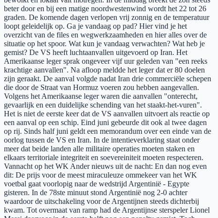
beter door en bij een matige noordwestenwind wordt het 22 tot 26
graden. De komende dagen verlopen vrij zonnig en de temperatuur
loopt geleidelijk op. Ga je vandaag op pad? Hier vind je het
overzicht van de files en wegwerkzaamheden en hier alles over de
situatie op het spoor. Wat kun je vandaag verwachten? Wat heb je
gemist? De VS heeft luchtaanvallen uitgevoerd op Iran. Het
Amerikaanse leger sprak ongeveer vijf uur geleden van "een reeks
krachtige aanvallen". Na afloop meldde het leger dat er 80 doelen
zijn geraakt. De aanval volgde nadat Iran drie commerciële schepen
die door de Straat van Hormuz voeren zou hebben aangevallen.
Volgens het Amerikaanse leger waren die aanvallen "onterecht,
gevaarlijk en een duidelijke schending van het staakt-het-vuren".
Het is niet de eerste keer dat de VS aanvallen uitvoert als reactie op
een aanval op een schip. Eind juni gebeurde dit ook al twee dagen
op rij. Sinds half juni geldt een memorandum over een einde van de
oorlog tussen de VS en Iran. In de intentieverklaring staat onder
meer dat beide landen alle militaire operaties moeten staken en
elkaars territoriale integriteit en soevereiniteit moeten respecteren.
Vannacht op het WK Ander nieuws uit de nacht: En dan nog even
dit: De prijs voor de meest miraculeuze ommekeer van het WK
voetbal gaat voorlopig naar de wedstrijd Argentinië - Egypte
gisteren. In de 78ste minuut stond Argentinië nog 2-0 achter
waardoor de uitschakeling voor de Argentijnen steeds dichterbij
kwam. Tot overmaat van ramp had de Argentijnse sterspeler Lionel