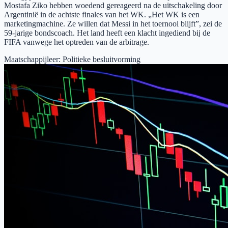
Mostafa Ziko hebben woedend gereageerd na de uitschakeling door
Argentinië in de achtste finales van het WK. „Het WK is een
marketingmachine. Ze willen dat Messi in het toernooi blijft”, zei de
59-jarige bondscoach. Het land heeft een klacht ingediend bij de
FIFA vanwege het optreden van de arbitrage.
Maatschappijleer
:
Politieke besluitvorming