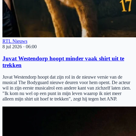
RTL Nieuws
8 jul 2026
·
06:00
Juvat Westendorp hoopt minder vaak shirt uit te
trekken
Juvat Westendorp hoopt dat zijn rol in de nieuwe versie van de
musical The Bodyguard nieuwe deuren voor hem opent. De acteur
wil in zijn eerste musicalrol een andere kant van zichzelf laten zien.
"Ik kom nu wel op een punt in mijn leven waarop ik niet meer
alleen mijn shirt uit hoef te trekken", zegt hij tegen het ANP.