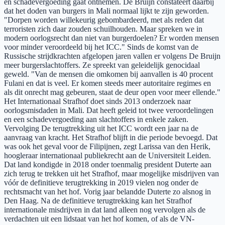
en schadevergoeding gaat ontnemen. De Bruijn constateert daarbij
dat het doden van burgers in Mali normaal lijkt te zijn geworden.
"Dorpen worden willekeurig gebombardeerd, met als reden dat
terroristen zich daar zouden schuilhouden. Maar spreken we in
modern oorlogsrecht dan niet van burgerdoelen? Er worden mensen
voor minder veroordeeld bij het ICC." Sinds de komst van de
Russische strijdkrachten afgelopen jaren vallen er volgens De Bruijn
meer burgerslachtoffers. Ze spreekt van geleidelijk genocidaal
geweld. "Van de mensen die omkomen bij aanvallen is 40 procent
Fulani en dat is veel. Er komen steeds meer autoritaire regimes en
als dit onrecht mag gebeuren, staat de deur open voor meer ellende."
Het Internationaal Strafhof doet sinds 2013 onderzoek naar
oorlogsmisdaden in Mali. Dat heeft geleid tot twee veroordelingen
en een schadevergoeding aan slachtoffers in enkele zaken.
Vervolging De terugtrekking uit het ICC wordt een jaar na de
aanvraag van kracht. Het Strafhof blijft in die periode bevoegd. Dat
was ook het geval voor de Filipijnen, zegt Larissa van den Herik,
hoogleraar internationaal publiekrecht aan de Universiteit Leiden.
Dat land kondigde in 2018 onder toenmalig president Duterte aan
zich terug te trekken uit het Strafhof, maar mogelijke misdrijven van
vóór de definitieve terugtrekking in 2019 vielen nog onder de
rechtsmacht van het hof. Vorig jaar belandde Duterte zo alsnog in
Den Haag. Na de definitieve terugtrekking kan het Strafhof
internationale misdrijven in dat land alleen nog vervolgen als de
verdachten uit een lidstaat van het hof komen, of als de VN-