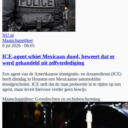
NU.nl
Maatschappijleer
8 jul 2026
·
06:05
ICE-agent schiet Mexicaan dood, beweert dat er
werd gehandeld uit zelfverdediging
Een agent van de Amerikaanse immigratie- en douanedienst (ICE)
heeft dinsdag in Houston een Mexicaanse automobilist
doodgeschoten. ICE stelt dat de man probeerde in te rijden op een
agent, maar levert hiervoor verder geen bewijs.
Maatschappijleer
:
Grondrechten en rechtsbescherming