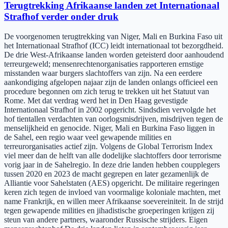
Terugtrekking Afrikaanse landen zet Internationaal
Strafhof verder onder druk
De voorgenomen terugtrekking van Niger, Mali en Burkina Faso uit
het Internationaal Strafhof (ICC) leidt internationaal tot bezorgdheid.
De drie West-Afrikaanse landen worden geteisterd door aanhoudend
terreurgeweld; mensenrechtenorganisaties rapporteren ernstige
misstanden waar burgers slachtoffers van zijn. Na een eerdere
aankondiging afgelopen najaar zijn de landen onlangs officieel een
procedure begonnen om zich terug te trekken uit het Statuut van
Rome. Met dat verdrag werd het in Den Haag gevestigde
Internationaal Strafhof in 2002 opgericht. Sindsdien vervolgde het
hof tientallen verdachten van oorlogsmisdrijven, misdrijven tegen de
menselijkheid en genocide. Niger, Mali en Burkina Faso liggen in
de Sahel, een regio waar veel gewapende milities en
terreurorganisaties actief zijn. Volgens de Global Terrorism Index
viel meer dan de helft van alle dodelijke slachtoffers door terrorisme
vorig jaar in de Sahelregio. In deze drie landen hebben coupplegers
tussen 2020 en 2023 de macht gegrepen en later gezamenlijk de
Alliantie voor Sahelstaten (AES) opgericht. De militaire regeringen
keren zich tegen de invloed van voormalige koloniale machten, met
name Frankrijk, en willen meer Afrikaanse soevereiniteit. In de strijd
tegen gewapende milities en jihadistische groeperingen krijgen zij
steun van andere partners, waaronder Russische strijders. Eigen