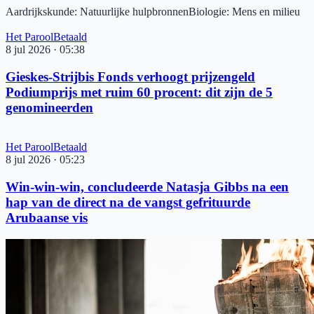
Aardrijkskunde
:
Natuurlijke hulpbronnen
Biologie
:
Mens en milieu
Het Parool
Betaald
8 jul 2026
·
05:38
Gieskes-Strijbis Fonds verhoogt prijzengeld
Podiumprijs met ruim 60 procent: dit zijn de 5
genomineerden
Het Parool
Betaald
8 jul 2026
·
05:23
Win-win-win, concludeerde Natasja Gibbs na een
hap van de direct na de vangst gefrituurde
Arubaanse vis