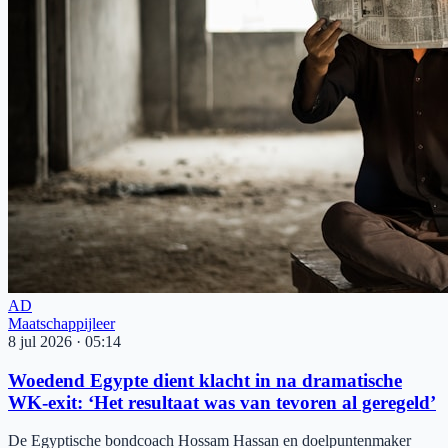
AD
Maatschappijleer
8 jul 2026
·
05:14
Woedend Egypte dient klacht in na dramati­sche
WK-exit: ‘Het resultaat was van tevoren al geregeld’
De Egyptische bondcoach Hossam Hassan en doelpuntenmaker