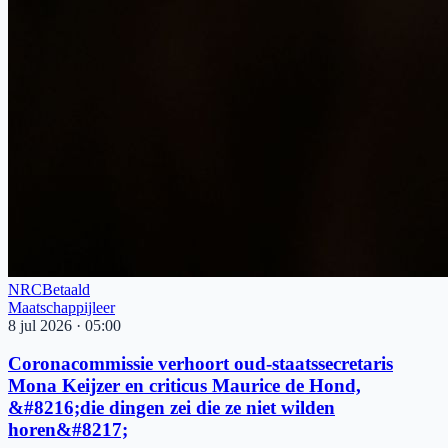
NRC
Betaald
Maatschappijleer
8 jul 2026
·
05:00
Coronacommissie verhoort oud-staatssecretaris
Mona Keijzer en criticus Maurice de Hond,
&#8216;die dingen zei die ze niet wilden
horen&#8217;