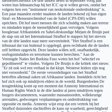
mensenrechtenhof De drie landen lieten in september vorig jaar
weten hun lidmaatschap bij het ICC op te willen geven, omdat het
volgens hen een "instrument van neokoloniale onderdrukking" is.
Een paar maanden eerder maakten de landen bekend zij hun eigen
Straf- en Mensenrechtenhof van de Sahel (CPS-DH) willen
oprichten. Dit hof moet mensen die zich schuldig maken aan terreur
en misdaden tegen de menselijkheid gaan vervolgen. Volgens
hoogleraar Afrikanistiek en Sahel-deskundige Mirjam de Bruijn past
de stap om uit het Internationaal Strafhof te stappen bij het streven
van de drie landen naar meer soevereiniteit. "Het Strafhof is een
tribunaal dat van buitenaf is opgelegd, geen rechtbank die de landen
zelf hebben opgericht. Deze landen willen zelf, onafhankelijk,
oorlogsmisdaden en terrorisme kunnen berechten." Aan de
Verenigde Naties liet Burkina Faso weten het hof "selectief en
gepolitiseerd" te vinden. Volgens De Bruijn is die kritiek niet nieuw.
"Er zit ook wel een verhaal in dat klopt. Westerse leiders zijn nog
niet veroordeeld." De eerste veroordelingen van het Strafhof
betroffen allemaal zaken uit Afrikaanse landen. Inmiddels richt het
hof zich ook op misdrijven elders in de wereld. Burgerdoelen De
terugtrekking komt op een moment dat Amnesty International en
Human Rights Watch in de drie landen al jaren misdrijven tegen
burgers documenteren, waaronder massamoorden, willekeurige
arrestaties, gedwongen verplaatsingen en onderdrukking van
oppositie en media. Amnesty wijst erop dat een vertrek bij het
Strafhof duizenden slachtoffers de kans op waarheid, gerechtigheid