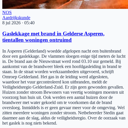
NOS
Aardrijkskunde
8 jul 2026
·
05:40
Gaslekkage met brand in Gelderse Asperen,
tientallen woningen ontruimd
In Asperen (Gelderland) woedde afgelopen nacht een buitenbrand
door een gaslekkage. De vlammen sloegen enige tijd meters de lucht
in. De brand aan de Nieuwstraat werd rond 03.10 uur gemeld. Bij
aankomst van de brandweer bleek een hoofdgasleiding in brand te
staan. In de straat worden werkzaamheden uitgevoerd, schrijft
Omroep Gelderland. Het gas in de leiding werd afgesloten,
waardoor het vuur gecontroleerd kon uitbranden, meldt de
Veiligheidsregio Gelderland-Zuid. Er zijn geen gewonden gevallen.
Huizen zonder stroom Bewoners van veertig woningen moesten uit
voorzorg hun huis uit. Ook werden een aantal huizen door de
brandweer met water gekoeld om te voorkomen dat de brand
oversloeg. Inmiddels is er geen gevaar meer voor de omgeving. Wel
zitten meerdere woningen zonder stroom. Netbeheerder Stedin gaat
daarmee aan de slag, aldus de veiligheidsregio. Over de oorzaak van
het gaslek is nog niets bekend.