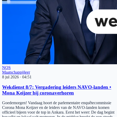
NOS
Maatschappijleer
8 jul 2026
·
04:51
Wekdienst 8/7: Vergadering leiders NAVO-landen •
Mona Keijzer bij coronaverhoren
Goedemorgen! Vandaag hoort de parlementaire enquêtecommissie
Corona Mona Keijzer en de leiders van de NAVO-landen komen
officieel bijeen voor de top in Ankara. Eerst het weer: De dag begint
bewolkt en lokaal valt motregen. In de middag breekt de zon steeds