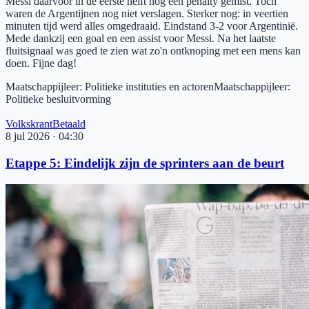
Messi daarvoor in de eerste helft nog een penalty gemist. Toch
waren de Argentijnen nog niet verslagen. Sterker nog: in veertien
minuten tijd werd alles omgedraaid. Eindstand 3-2 voor Argentinië.
Mede dankzij een goal en een assist voor Messi. Na het laatste
fluitsignaal was goed te zien wat zo'n ontknoping met een mens kan
doen. Fijne dag!
Maatschappijleer
:
Politieke instituties en actoren
Maatschappijleer
:
Politieke besluitvorming
Volkskrant
Betaald
8 jul 2026
·
04:30
Etappe 5: Eindelijk zijn de sprinters aan de beurt